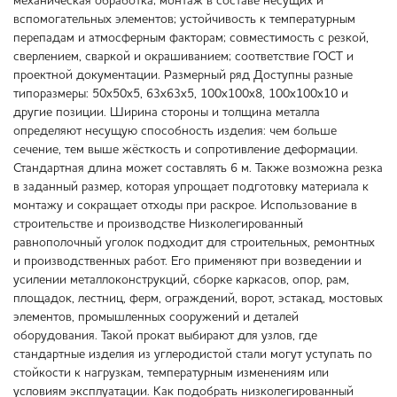
механическая обработка; монтаж в составе несущих и
вспомогательных элементов; устойчивость к температурным
перепадам и атмосферным факторам; совместимость с резкой,
сверлением, сваркой и окрашиванием; соответствие ГОСТ и
проектной документации. Размерный ряд Доступны разные
типоразмеры: 50х50х5, 63х63х5, 100х100х8, 100х100х10 и
другие позиции. Ширина стороны и толщина металла
определяют несущую способность изделия: чем больше
сечение, тем выше жёсткость и сопротивление деформации.
Стандартная длина может составлять 6 м. Также возможна резка
в заданный размер, которая упрощает подготовку материала к
монтажу и сокращает отходы при раскрое. Использование в
строительстве и производстве Низколегированный
равнополочный уголок подходит для строительных, ремонтных
и производственных работ. Его применяют при возведении и
усилении металлоконструкций, сборке каркасов, опор, рам,
площадок, лестниц, ферм, ограждений, ворот, эстакад, мостовых
элементов, промышленных сооружений и деталей
оборудования. Такой прокат выбирают для узлов, где
стандартные изделия из углеродистой стали могут уступать по
стойкости к нагрузкам, температурным изменениям или
условиям эксплуатации. Как подобрать низколегированный