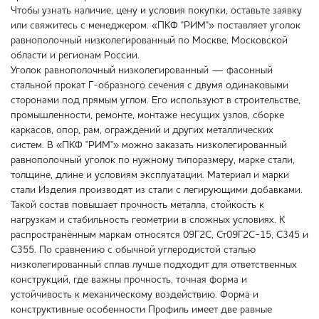
Чтобы узнать наличие, цену и условия покупки, оставьте заявку
или свяжитесь с менеджером. «ПКФ "РИМ"» поставляет уголок
равнополочный низколегированный по Москве, Московской
области и регионам России.
Уголок равнополочный низколегированный — фасонный
стальной прокат Г-образного сечения с двумя одинаковыми
сторонами под прямым углом. Его используют в строительстве,
промышленности, ремонте, монтаже несущих узлов, сборке
каркасов, опор, рам, ограждений и других металлических
систем. В «ПКФ "РИМ"» можно заказать низколегированный
равнополочный уголок по нужному типоразмеру, марке стали,
толщине, длине и условиям эксплуатации. Материал и марки
стали Изделия производят из стали с легирующими добавками.
Такой состав повышает прочность металла, стойкость к
нагрузкам и стабильность геометрии в сложных условиях. К
распространённым маркам относятся 09Г2С, Ст09Г2С-15, С345 и
С355. По сравнению с обычной углеродистой сталью
низколегированный сплав лучше подходит для ответственных
конструкций, где важны прочность, точная форма и
устойчивость к механическому воздействию. Форма и
конструктивные особенности Профиль имеет две равные