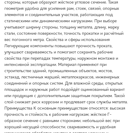
стороны, которые образуют жёсткое угловое сечение. Такая
геометрия удобна для усиления рам, стоек, связей, опорных
элементов и соединительных участков, работающих под
статическими или динамическими нагрузками. При выборе
учитывают ширину стороны, толщину металла, длину, марку
стали, состояние поверхности, точность прокатки и расчётный
вес погонного метра. Свойства и сферы использования
Легирующие компоненты повышают прочность проката,
улучшают свариваемость и помогают сохранять рабочие
свойства при перепадах температуры, наружном монтаже и
интенсивной эксплуатации. Материал применяют при
строительстве зданий, промышленных объектов, мостов,
эстакад, лестничных маршей, металлокаркасов, инженерных
соединений и опорных систем. Для влажной среды, открытых
площадок и наружных работ подойдёт оцинкованный вариант
или продукция с дополнительным защитным покрытием. Такой
слой снижает риск коррозии и продлевает срок службы металла.
Преимущества К основным преимуществам относятся: высокая
прочность и стойкость к рабочим нагрузкам; жёсткое Г-
образное сечение с равными сторонами; небольшой вес при
хорошей несущей способности; свариваемость и удобная