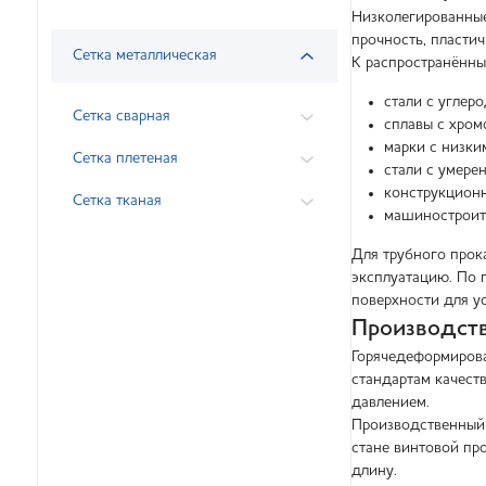
Низколегированные
прочность, пластич
Сетка металлическая
К распространённы
стали с углер
Сетка сварная
сплавы с хром
марки с низки
Сетка плетеная
стали с умере
конструкционн
Сетка тканая
машиностроите
Для трубного прок
эксплуатацию. По 
поверхности для у
Производст
Горячедеформирова
стандартам качест
давлением.
Производственный 
стане винтовой пр
длину.