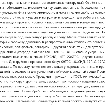
стем, строительных и машиностроительных конструкций. Особенност
м и небольшим количеством легирующих элементов. Их содержание о
 улучшают физические, химические и механические свойства материа
ость, стойкость к ударным нагрузкам и подходит для работы в сложн
авеющий прокат относится к высоколегированным материалам, поск
ющих стойкость к коррозии. Низколегированная сталь решает другую
 стоимости относительно ряда специальных сплавов. Виды марок Ни
о выбрать под конкретную рабочую среду. Марка стали влияет на про
туры и рабочему давлению. К распространённым группам относятся: с
 с хромом, вольфрамом, ванадием и другими элементами для деталей
держанием углерода, включая 09Г2, 09Г2С, 10Г2С; стали с умеренны
троительные марки, включая 10ХСНД, 14Г2, 20ХГ2С и другие; машино
нтов. Для трубного проката часто берут 09Г2С, 10ХСНД, 17Г1С, 17ГС
атацию. По проекту может потребоваться углеродистая, низколегиров
щитой поверхности для усиленной стойкости к внешней среде. Про
опрокатных установках. Продукция проходит по ГОСТ, технической д
с плотной структурой металла, высокой прочностью и надёжной раб
 нагревают в печи до высокой технологической температуры, затем в
рывном стане. После обработки труба получает заданный диаметр, ну
рию, прочность и цельную структуру без сварного шва. Это важно 
дёжности. Стальные бесшовные трубы горячей прокатки выпускают н