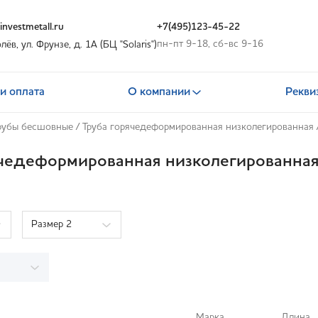
nvestmetall.ru
+7(495)123-45-22
пн-пт 9-18, сб-вс 9-16
олёв, ул. Фрунзе, д. 1А (БЦ "Solaris")
и оплата
О компании
Рекви
рубы бесшовные
/
Труба горячедеформированная низколегированная
ячедеформированная низколегированная
Размер 2
Марка
Длина