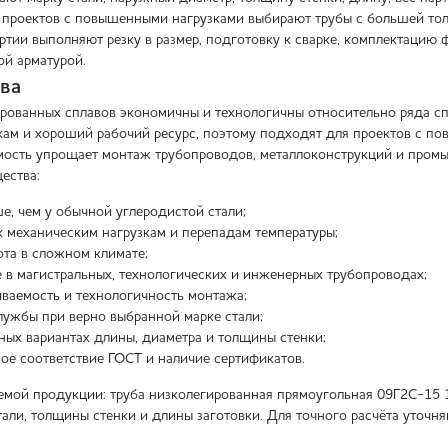
 проектов с повышенными нагрузками выбирают трубы с большей тол
ртии выполняют резку в размер, подготовку к сварке, комплектацию
ой арматурой.
ва
ированных сплавов экономичны и технологичны относительно ряда с
зкам и хороший рабочий ресурс, поэтому подходят для проектов с п
ость упрощает монтаж трубопроводов, металлоконструкций и пром
ества:
е, чем у обычной углеродистой стали;
к механическим нагрузкам и перепадам температуры;
та в сложном климате;
 в магистральных, технологических и инженерных трубопроводах;
ваемость и технологичность монтажа;
лужбы при верно выбранной марке стали;
зных вариантах длины, диаметра и толщины стенки;
е соответствие ГОСТ и наличие сертификатов.
мой продукции: труба низколегированная прямоугольная 09Г2С-15 1
тали, толщины стенки и длины заготовки. Для точного расчёта уточн