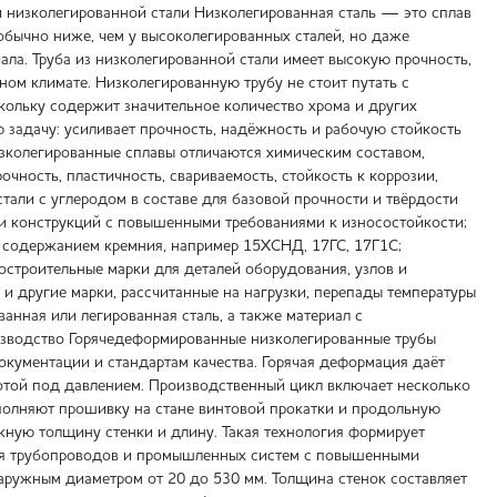
и низколегированной стали Низколегированная сталь — это сплав
бычно ниже, чем у высоколегированных сталей, но даже
ла. Труба из низколегированной стали имеет высокую прочность,
ом климате. Низколегированную трубу не стоит путать с
ольку содержит значительное количество хрома и других
 задачу: усиливает прочность, надёжность и рабочую стойкость
зколегированные сплавы отличаются химическим составом,
чность, пластичность, свариваемость, стойкость к коррозии,
тали с углеродом в составе для базовой прочности и твёрдости
 и конструкций с повышенными требованиями к износостойкости;
м содержанием кремния, например 15ХСНД, 17ГС, 17Г1С;
строительные марки для деталей оборудования, узлов и
 и другие марки, рассчитанные на нагрузки, перепады температуры
анная или легированная сталь, а также материал с
изводство Горячедеформированные низколегированные трубы
окументации и стандартам качества. Горячая деформация даёт
отой под давлением. Производственный цикл включает несколько
ыполняют прошивку на стане винтовой прокатки и продольную
жную толщину стенки и длину. Такая технология формирует
для трубопроводов и промышленных систем с повышенными
аружным диаметром от 20 до 530 мм. Толщина стенок составляет