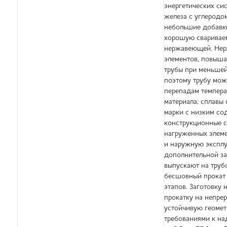
энергетических си
железа с углеродо
небольшие добавки
хорошую свариваем
нержавеющей. Нерж
элементов, повыша
трубы при меньшей
поэтому трубу можн
перепадам темпера
материала; сплавы
марки с низким со
конструкционные с
нагруженных элеме
и наружную эксплу
дополнительной за
выпускают на труб
бесшовный прокат 
этапов. Заготовку
прокатку на непре
устойчивую геомет
требованиями к на