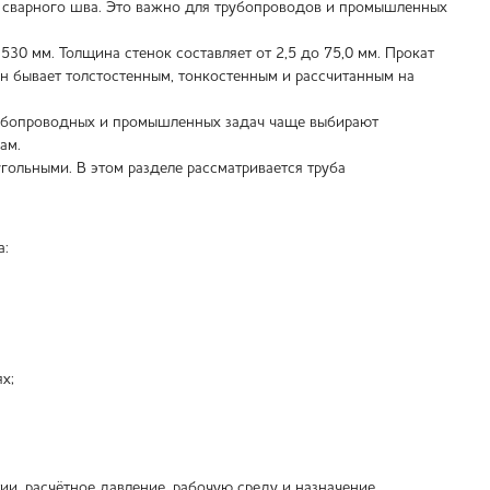
з сварного шва. Это важно для трубопроводов и промышленных
0 мм. Толщина стенок составляет от 2,5 до 75,0 мм. Прокат
н бывает толстостенным, тонкостенным и рассчитанным на
рубопроводных и промышленных задач чаще выбирают
ам.
ольными. В этом разделе рассматривается труба
а:
х;
ии, расчётное давление, рабочую среду и назначение