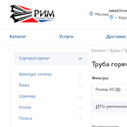
zakaz@rusi
Москва
г. Кор
Каталог
Услуги
Доставка 
Каталог
/
Трубы
/
Т
Сортовой прокат
Труба гор
Арматура, катанка
Фильтры:
Балка
Размер 60
(1)
Швеллер
По умолчанию
Уголок
Полоса
Наименование