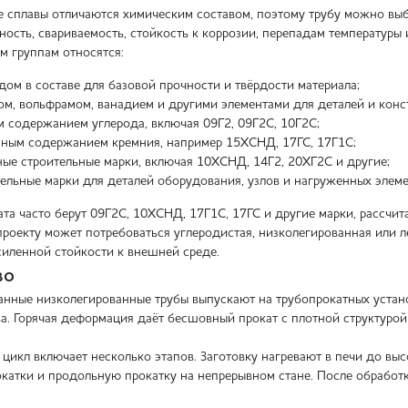
 сплавы отличаются химическим составом, поэтому трубу можно выб
ность, свариваемость, стойкость к коррозии, перепадам температуры
м группам относятся:
одом в составе для базовой прочности и твёрдости материала;
ом, вольфрамом, ванадием и другими элементами для деталей и кон
м содержанием углерода, включая 09Г2, 09Г2С, 10Г2С;
нным содержанием кремния, например 15ХСНД, 17ГС, 17Г1С;
ые строительные марки, включая 10ХСНД, 14Г2, 20ХГ2С и другие;
льные марки для деталей оборудования, узлов и нагруженных элеме
ата часто берут 09Г2С, 10ХСНД, 17Г1С, 17ГС и другие марки, рассчи
проекту может потребоваться углеродистая, низколегированная или л
силенной стойкости к внешней среде.
во
нные низколегированные трубы выпускают на трубопрокатных устано
ва. Горячая деформация даёт бесшовный прокат с плотной структуро
цикл включает несколько этапов. Заготовку нагревают в печи до вы
окатки и продольную прокатку на непрерывном стане. После обработ