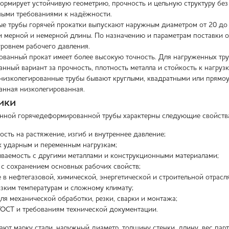
формирует устойчивую геометрию, прочность и цельную структуру бе
ными требованиями к надёжности.
е трубы горячей прокатки выпускают наружным диаметром от 20 до 53
и мерной и немерной длины. По назначению и параметрам поставки о
уровнем рабочего давления.
ванный прокат имеет более высокую точность. Для нагруженных т
ный вариант за прочность, плотность металла и стойкость к нагрузк
низколегированные трубы бывают круглыми, квадратными или прямоуг
нная низколегированная.
ики
нной горячедеформированной трубы характерны следующие свойств
ость на растяжение, изгиб и внутреннее давление;
к ударным и переменным нагрузкам;
ваемость с другими металлами и конструкционными материалами;
 с сохранением основных рабочих свойств;
 в нефтегазовой, химической, энергетической и строительной отрасля
изким температурам и сложному климату;
ля механической обработки, резки, сварки и монтажа;
ГОСТ и требованиям технической документации.
ют марку стали, наружный диаметр, толщину стенки, длину, вес парт