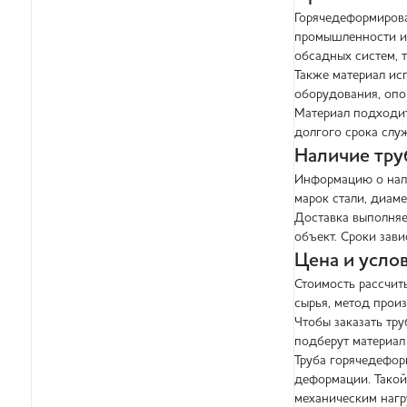
Горячедеформирова
промышленности и 
обсадных систем, 
Также материал ис
оборудования, опо
Материал подходит
долгого срока слу
Наличие тру
Информацию о нали
марок стали, диаме
Доставка выполняе
объект. Сроки зави
Цена и услов
Стоимость рассчиты
сырья, метод прои
Чтобы заказать тр
подберут материал
Труба горячедефор
деформации. Такой
механическим нагр