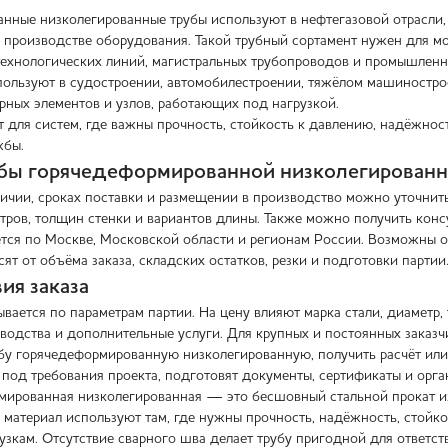
нные низколегированные трубы используют в нефтегазовой отрасли, 
производстве оборудования. Такой трубный сортамент нужен для мо
технологических линий, магистральных трубопроводов и промышлен
пользуют в судостроении, автомобилестроении, тяжёлом машинострое
рных элементов и узлов, работающих под нагрузкой.
 для систем, где важны прочность, стойкость к давлению, надёжнос
жбы.
бы горячедеформированной низколегированн
чии, сроках поставки и размещении в производство можно уточнить
тров, толщин стенки и вариантов длины. Также можно получить консу
тся по Москве, Московской области и регионам России. Возможны от
сят от объёма заказа, складских остатков, резки и подготовки партии
ия заказа
вается по параметрам партии. На цену влияют марка стали, диаметр,
зводства и дополнительные услуги. Для крупных и постоянных заказ
убу горячедеформированную низколегированную, получить расчёт или 
 под требования проекта, подготовят документы, сертификаты и орга
мированная низколегированная — это бесшовный стальной прокат и
 материал используют там, где нужны прочность, надёжность, стойк
узкам. Отсутствие сварного шва делает трубу пригодной для ответс