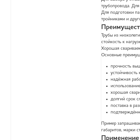
трубопровода. Для
Для подготовки па
тройниками и друг
Преимущест
Трубы из низколег
стойкость к нагру
Хорошая свариваем
Основные преимущ
прочность выш
устойчивость 
надёжная рабо
использование
хорошая свари
долгий срок с
поставка в ра
подтверждённо
Пример запрашивае
габаритов, марки с
Применение