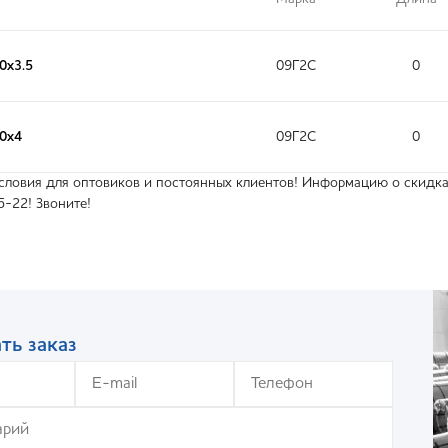
0х3.5
09Г2С
0
60х4
09Г2С
0
ловия для оптовиков и постоянных клиентов! Информацию о скидках
5-22! Звоните!
ть заказ