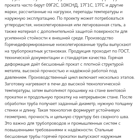
проката часто берут 09Г2С, 10ХСНД, 17Г1С, 17ГС и другие
марки, рассчитанные на нагрузки, перепады температуры и
наружную эксплуатацию. По проекту может потребоваться
углеродистая, низколегированная или легированная сталь, а
также материал с дополнительной защитой поверхности для
усиленной стойкости к внешней среде. Производство
Горячедеформированные низколегированные трубы выпускают
на трубопрокатных установках. Продукция проходит по ГОСТ,
технической документации и стандартам качества. Горячая
деформация даёт бесшовный прокат с плотной структурой
металла, высокой прочностью и надёжной работой под
давлением. Производственный цикл включает несколько этапов.
Заготовку нагревают в печи до высокой технологической
температуры, затем выполняют прошивку на стане винтовой
прокатки и продольную прокатку на непрерывном стане. После
обработки труба получает заданный диаметр, нужную толщину
стенки и длину. Такая технология формирует устойчивую
геометрию, прочность и цельную структуру без сварного шва.
Это важно для трубопроводов и промышленных систем с
повышенными требованиями к надёжности. Стальные
бесшовные трубы горячей прокатки выпускают наружным