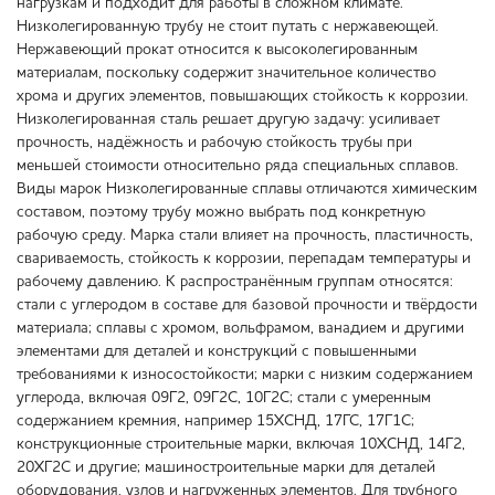
нагрузкам и подходит для работы в сложном климате.
Низколегированную трубу не стоит путать с нержавеющей.
Нержавеющий прокат относится к высоколегированным
материалам, поскольку содержит значительное количество
хрома и других элементов, повышающих стойкость к коррозии.
Низколегированная сталь решает другую задачу: усиливает
прочность, надёжность и рабочую стойкость трубы при
меньшей стоимости относительно ряда специальных сплавов.
Виды марок Низколегированные сплавы отличаются химическим
составом, поэтому трубу можно выбрать под конкретную
рабочую среду. Марка стали влияет на прочность, пластичность,
свариваемость, стойкость к коррозии, перепадам температуры и
рабочему давлению. К распространённым группам относятся:
стали с углеродом в составе для базовой прочности и твёрдости
материала; сплавы с хромом, вольфрамом, ванадием и другими
элементами для деталей и конструкций с повышенными
требованиями к износостойкости; марки с низким содержанием
углерода, включая 09Г2, 09Г2С, 10Г2С; стали с умеренным
содержанием кремния, например 15ХСНД, 17ГС, 17Г1С;
конструкционные строительные марки, включая 10ХСНД, 14Г2,
20ХГ2С и другие; машиностроительные марки для деталей
оборудования, узлов и нагруженных элементов. Для трубного