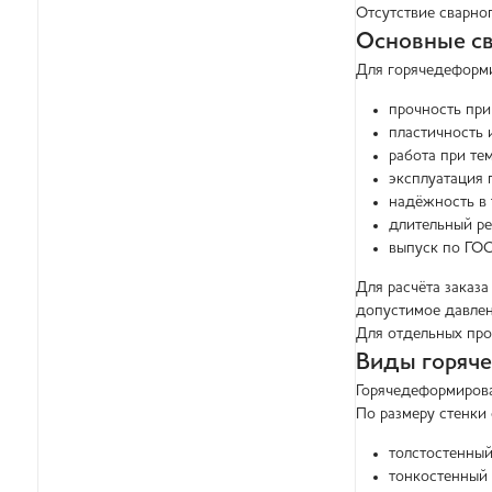
Отсутствие сварно
Основные св
Для горячедеформи
прочность при
пластичность 
работа при тем
эксплуатация 
надёжность в 
длительный ре
выпуск по ГОС
Для расчёта заказа
допустимое давлени
Для отдельных про
Виды горяч
Горячедеформирова
По размеру стенки 
толстостенны
тонкостенный 