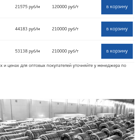
в корзину
21575
руб
/м
120000
руб
/т
в корзину
44183
руб
/м
210000
руб
/т
в корзину
53138
руб
/м
210000
руб
/т
 и ценах для оптовых покупателей уточняйте у менеджера по