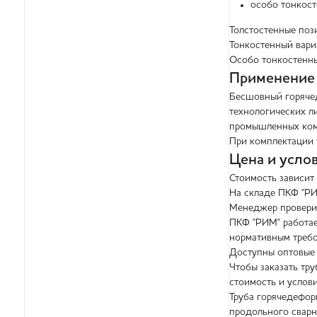
особо тонкос
Толстостенные поз
Тонкостенный вари
Особо тонкостенны
Применение
Бесшовный горячед
технологических л
промышленных комм
При комплектации 
Цена и усло
Стоимость зависит 
На складе ПКФ "РИ
Менеджер проверит
ПКФ "РИМ" работае
нормативным требо
Доступны оптовые 
Чтобы заказать тру
стоимость и услов
Труба горячедефор
продольного сварн