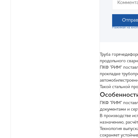
Отправ
Нажимая на кноп
Труба горячедефор
продольного сварн
ПКФ "РИМ" поставл
прокладке трубопр
автомобилестроени
Такой стальной пр
Особенности
ПКФ "РИМ" поставл
документами и сер
В производстве ис
назначению, расчёт
Технология выпуска
сохраняет устойчи