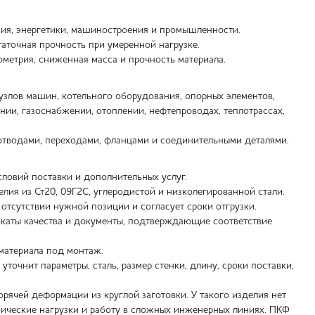
ия, энергетики, машиностроения и промышленности.
аточная прочность при умеренной нагрузке.
метрия, сниженная масса и прочность материала.
злов машин, котельного оборудования, опорных элементов,
нии, газоснабжении, отоплении, нефтепроводах, теплотрассах,
отводами, переходами, фланцами и соединительными деталями.
условий поставки и дополнительных услуг.
лия из Ст20, 09Г2С, углеродистой и низколегированной стали.
отсутствии нужной позиции и согласует сроки отгрузки.
икаты качества и документы, подтверждающие соответствие
 материала под монтаж.
точнит параметры, сталь, размер стенки, длину, сроки поставки,
рячей деформации из круглой заготовки. У такого изделия нет
нические нагрузки и работу в сложных инженерных линиях. ПКФ