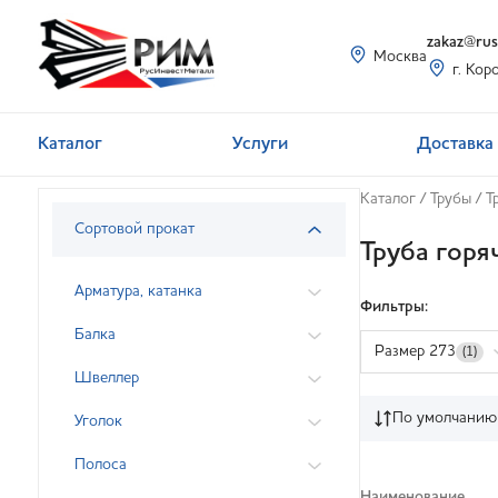
zakaz@rusi
Москва
г. Кор
Каталог
Услуги
Доставка 
Каталог
/
Трубы
/
Т
Сортовой прокат
Труба гор
Арматура, катанка
Фильтры:
Балка
Размер 273
(1)
Швеллер
По умолчанию
Уголок
Полоса
Наименование