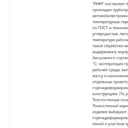
"РИМ" поставляет 
прокладке трубопр
автомобилестроени
температурные пер
по ГОСТ и техниче
углеродистые, лег
температуре рабоч
такой обработки м
выдерживать внутр
бесшовного сортаме
°C; эксплуатация 
рабочей среды; вып
массу и назначение
отдельных проекто
горячедеформирова
конструкциях. По 
Толстостенные поз
Тонкостенный вари
изделия выбирают 
горячедеформирова
линий и участков 