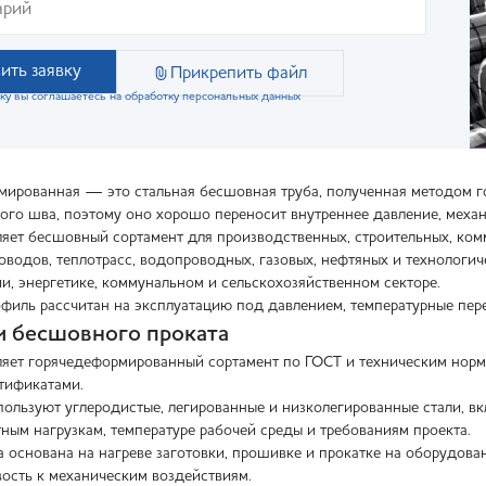
ить заявку
Прикрепить файл
ку вы соглашаетесь на обработку персональных данных
мированная — это стальная бесшовная труба, полученная методом го
ого шва, поэтому оно хорошо переносит внутреннее давление, механ
яет бесшовный сортамент для производственных, строительных, ко
оводов, теплотрасс, водопроводных, газовых, нефтяных и технологич
и, энергетике, коммунальном и сельскохозяйственном секторе.
офиль рассчитан на эксплуатацию под давлением, температурные пер
 бесшовного проката
яет горячедеформированный сортамент по ГОСТ и техническим норма
тификатами.
пользуют углеродистые, легированные и низколегированные стали, вк
ным нагрузкам, температуре рабочей среды и требованиям проекта.
 основана на нагреве заготовки, прошивке и прокатке на оборудован
вость к механическим воздействиям.