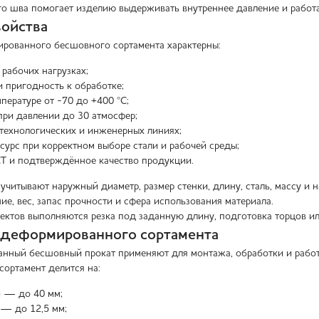
го шва помогает изделию выдерживать внутреннее давление и работ
ойства
рованного бесшовного сортамента характерны:
 рабочих нагрузках;
и пригодность к обработке;
пературе от -70 до +400 °C;
при давлении до 30 атмосфер;
технологических и инженерных линиях;
сурс при корректном выборе стали и рабочей среды;
Т и подтверждённое качество продукции.
 учитывают наружный диаметр, размер стенки, длину, сталь, массу и 
е, вес, запас прочности и сфера использования материала.
ектов выполняются резка под заданную длину, подготовка торцов и
едеформированного сортамента
нный бесшовный прокат применяют для монтажа, обработки и работ
сортамент делится на:
й — до 40 мм;
— до 12,5 мм;