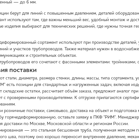
тенный — до 6 мм.
иции берут для линий с повышенным давлением, деталей оборудован
ант используют там, где важны меньший вес, удобный монтаж и дост
е изделия выбирают для технических решений, где нужны точная гео
еформированный сортамент используют при производстве деталей, у
иний и участков трубопроводов. Также материал нужен в водоснабже
уникациях и строительных объектах.
трубопроводов его сочетают с фасонными элементами: тройниками, 
вия поставки
от стали, диаметра, размера стенки, длины, массы, типа сортамента, 
М" есть позиции для стандартных и нагруженных задач, включая изде
 складские остатки, рассчитает объём заказа, предложит аналог при 
т с проверенными производителями. К отгрузке прилагаются сертиф
ваниям.
и розничные поставки, самовывоз, доставка на объект и подготовка
бу горячедеформированную, оставьте заявку в ПКФ "РИМ". Менеджер у
ия доставки по Москве, Московской области и регионам России.
мированная — это стальная бесшовная труба, полученная методом го
ого шва, поэтому оно хорошо переносит внутреннее давление, меха