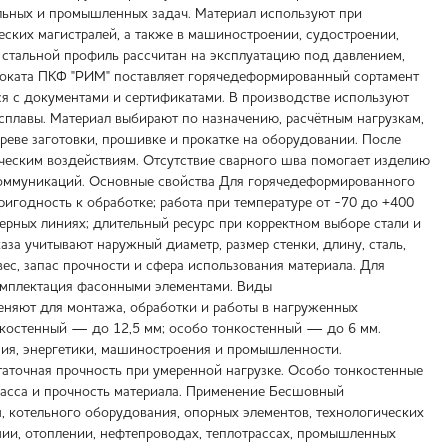
льных и промышленных задач. Материал используют при
еских магистралей, а также в машиностроении, судостроении,
й стальной профиль рассчитан на эксплуатацию под давлением,
роката ПКФ "РИМ" поставляет горячедеформированный сортамент
ся с документами и сертификатами. В производстве используют
 сплавы. Материал выбирают по назначению, расчётным нагрузкам,
греве заготовки, прошивке и прокатке на оборудовании. После
ическим воздействиям. Отсутствие сварного шва помогает изделию
 коммуникаций. Основные свойства Для горячедеформированного
ригодность к обработке; работа при температуре от -70 до +400
ерных линиях; длительный ресурс при корректном выборе стали и
за учитывают наружный диаметр, размер стенки, длину, сталь,
ес, запас прочности и сфера использования материала. Для
комплектация фасонными элементами. Виды
няют для монтажа, обработки и работы в нагруженных
онкостенный — до 12,5 мм; особо тонкостенный — до 6 мм.
ия, энергетики, машиностроения и промышленности.
аточная прочность при умеренной нагрузке. Особо тонкостенные
масса и прочность материала. Применение Бесшовный
, котельного оборудования, опорных элементов, технологических
нии, отоплении, нефтепроводах, теплотрассах, промышленных