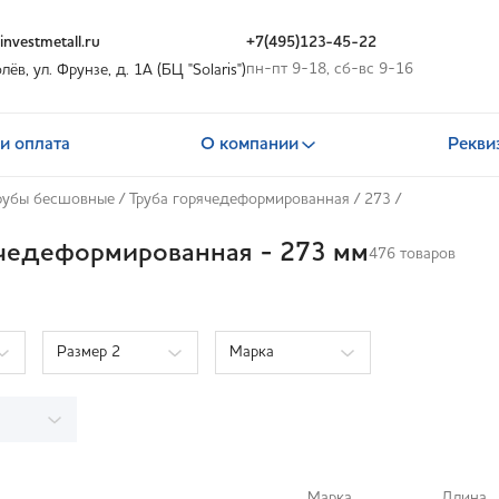
nvestmetall.ru
+7(495)123-45-22
пн-пт 9-18, сб-вс 9-16
олёв, ул. Фрунзе, д. 1А (БЦ "Solaris")
и оплата
О компании
Рекви
рубы бесшовные
/
Труба горячедеформированная
/
273
/
ячедеформированная - 273 мм
476 товаров
Размер 2
Марка
Марка
Длина