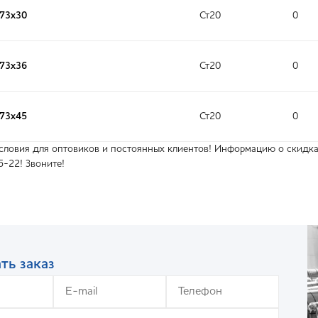
273х30
Ст20
0
273х36
Ст20
0
273х45
Ст20
0
ловия для оптовиков и постоянных клиентов! Информацию о скидках
5-22! Звоните!
ть заказ