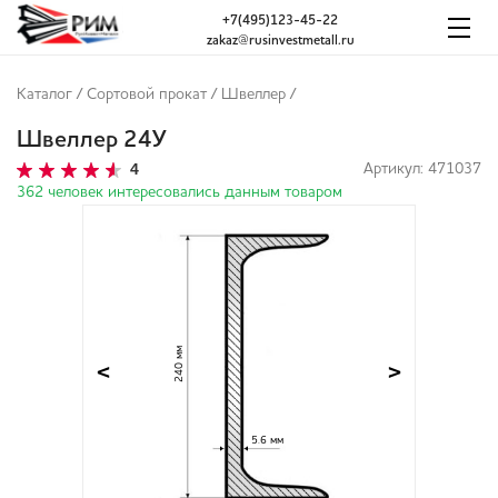
+7(495)123-45-22
zakaz@rusinvestmetall.ru
Каталог
/
Сортовой прокат
/
Швеллер
/
Швеллер 24У
4
Артикул: 471037
362 человек интересовались данным товаром
240 мм
<
>
5.6 мм