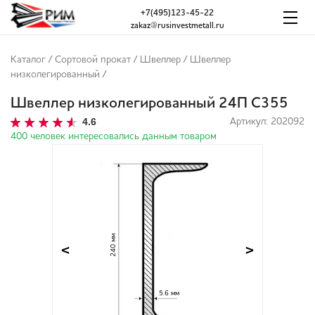
+7(495)123-45-22
zakaz@rusinvestmetall.ru
Каталог
/
Сортовой прокат
/
Швеллер
/
Швеллер
низколегированный
/
Швеллер низколегированный 24П С355
4.6
Артикул: 202092
400 человек интересовались данным товаром
240 мм
<
>
5.6 мм