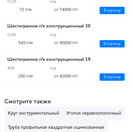
Ст20
н/д
72
/м
от 74000
/т
₽
₽
В корзину
Шестигранник г/к конструкционный 30
Ст45
н/д
549
/м
от 90000
/т
₽
₽
В корзину
Шестигранник г/к конструкционный 19
40Х
н/д
200
/м
от 82000
/т
₽
₽
В корзину
Смотрите также
Круг инструментальный
Уголок неравнополочный
Труба профильная квадратная оцинкованная