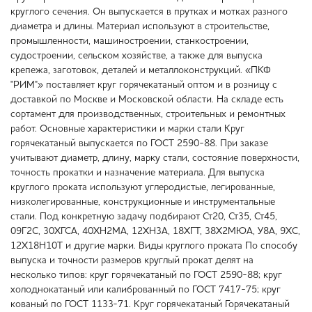
круглого сечения. Он выпускается в прутках и мотках разного
диаметра и длины. Материал используют в строительстве,
промышленности, машиностроении, станкостроении,
судостроении, сельском хозяйстве, а также для выпуска
крепежа, заготовок, деталей и металлоконструкций. «ПКФ
"РИМ"» поставляет круг горячекатаный оптом и в розницу с
доставкой по Москве и Московской области. На складе есть
сортамент для производственных, строительных и ремонтных
работ. Основные характеристики и марки стали Круг
горячекатаный выпускается по ГОСТ 2590-88. При заказе
учитывают диаметр, длину, марку стали, состояние поверхности,
точность прокатки и назначение материала. Для выпуска
круглого проката используют углеродистые, легированные,
низколегированные, конструкционные и инструментальные
стали. Под конкретную задачу подбирают Ст20, Ст35, Ст45,
09Г2С, 30ХГСА, 40ХН2МА, 12ХН3А, 18ХГТ, 38Х2МЮА, У8А, 9ХС,
12Х18Н10Т и другие марки. Виды круглого проката По способу
выпуска и точности размеров круглый прокат делят на
несколько типов: круг горячекатаный по ГОСТ 2590-88; круг
холоднокатаный или калиброванный по ГОСТ 7417-75; круг
кованый по ГОСТ 1133-71. Круг горячекатаный Горячекатаный