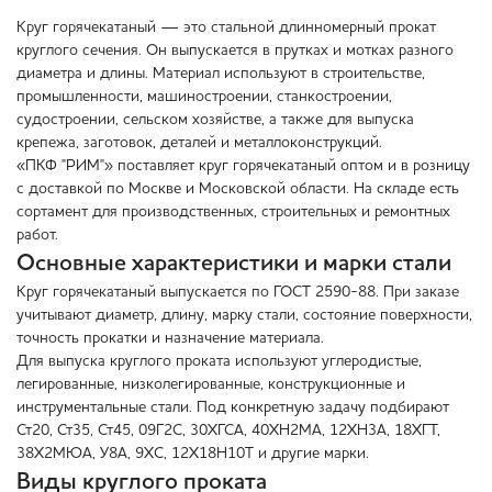
Круг горячекатаный — это стальной длинномерный прокат
круглого сечения. Он выпускается в прутках и мотках разного
диаметра и длины. Материал используют в строительстве,
промышленности, машиностроении, станкостроении,
судостроении, сельском хозяйстве, а также для выпуска
крепежа, заготовок, деталей и металлоконструкций.
«ПКФ "РИМ"» поставляет круг горячекатаный оптом и в розницу
с доставкой по Москве и Московской области. На складе есть
сортамент для производственных, строительных и ремонтных
работ.
Основные характеристики и марки стали
Круг горячекатаный выпускается по ГОСТ 2590-88. При заказе
учитывают диаметр, длину, марку стали, состояние поверхности,
точность прокатки и назначение материала.
Для выпуска круглого проката используют углеродистые,
легированные, низколегированные, конструкционные и
инструментальные стали. Под конкретную задачу подбирают
Ст20, Ст35, Ст45, 09Г2С, 30ХГСА, 40ХН2МА, 12ХН3А, 18ХГТ,
38Х2МЮА, У8А, 9ХС, 12Х18Н10Т и другие марки.
Виды круглого проката