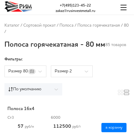
+7(495)123-45-22
zakaz@rusinvestmetall.ru
Каталог
/
Сортовой прокат
/
Полоса
/
Полоса горячекатаная
/
80
/
Полоса горячекатаная - 80 мм
85 товаров
Фильтры:
Размер 80
Размер 2
(1)
По умолчанию
Полоса 16x4
Ст3
6000
57
112500
руб
/м
руб
/т
в корзину