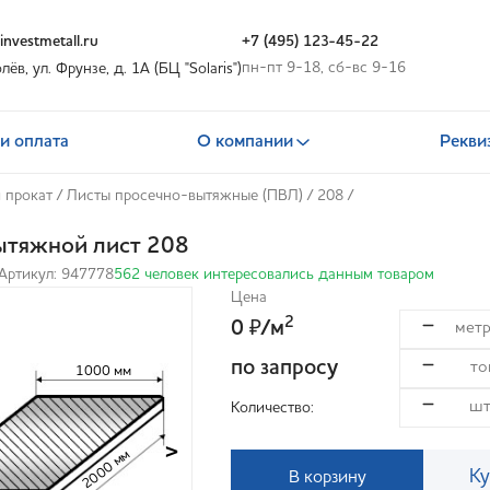
nvestmetall.ru
+7 (495) 123-45-22
пн-пт 9-18, сб-вс 9-16
олёв, ул. Фрунзе, д. 1А (БЦ "Solaris")
и оплата
О компании
Рекви
 прокат
/
Листы просечно-вытяжные (ПВЛ)
/
208
/
ытяжной лист 208
Артикул: 947778
562 человек интересовались данным товаром
Цена
2
0
/м
₽
по запросу
1000 мм
Количество:
>
2000 мм
Ку
В корзину