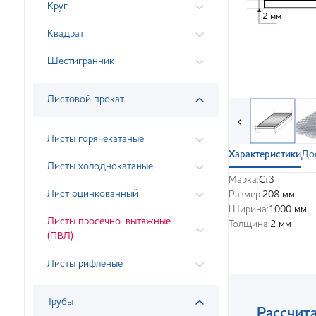
Круг
2 мм
Квадрат
Шестигранник
Листовой прокат
‹
Листы горячекатаные
Характеристики
До
Листы холоднокатаные
Марка:
Ст3
Лист оцинкованный
Размер:
208 мм
Ширина:
1000 мм
Листы просечно-вытяжные
Толщина:
2 мм
(ПВЛ)
Листы рифленые
Трубы
Рассчита