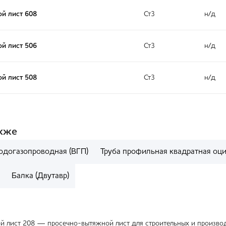
й лист 608
Ст3
н/д
й лист 506
Ст3
н/д
й лист 508
Ст3
н/д
акже
водогазопроводная (ВГП)
Труба профильная квадратная оц
Балка (Двутавр)
 лист 208 — просечно-вытяжной лист для строительных и производс