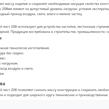
ает массу изделия и сохраняет необходимые несущие свойства конст
р 208мм влияют на допустимый уровень нагрузки, условия эксплуата
дный проход воздуха, света, влаги и мелких частиц.
 лист 208 используют для устройства настилов, лестничных ступен
дений. Продукция востребована в строительстве, промышленности, 
и
жная технология изготовления;
ура без сварки;
вес;
к нагрузкам;
ход воздуха и света;
аж.
ва
 лист 208 позволяет снизить массу конструкции и сохранить необхо
и и подходит для широкого круга технических и производственных 