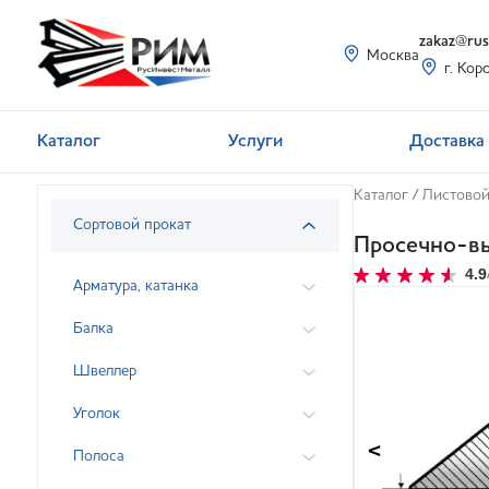
zakaz@rusi
Москва
г. Кор
Каталог
Услуги
Доставка 
Каталог
/
Листовой
Сортовой прокат
Просечно-в
4.9
Арматура, катанка
Балка
Швеллер
Уголок
<
Полоса