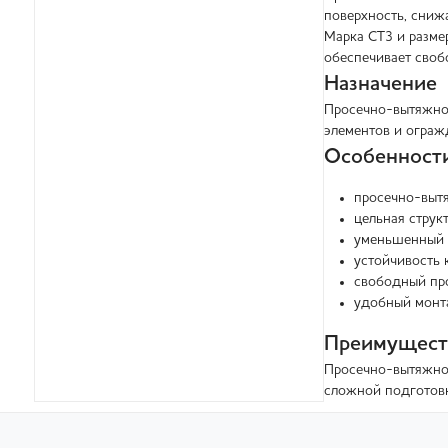
поверхность, сниж
Марка СТ3 и разме
обеспечивает свобо
Назначение
Просечно-вытяжной
элементов и ограж
Особенност
просечно-вытя
цельная структ
уменьшенный 
устойчивость 
свободный про
удобный монт
Преимущест
Просечно-вытяжной
сложной подготовк