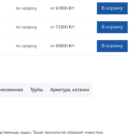
В корзину
по запросу
от 63800
₽
/т
В корзину
по запросу
от 71800
₽
/т
В корзину
по запросу
от 69800
₽
/т
инкованная
Трубы
Арматура, катанка
твенных задач. Такая технология образует ячеистую