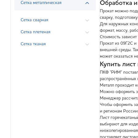
Обработка и
Сетка металлическая
Прокат можно подг
сварку, подготовк
Сетка сварная
Для наружных конс
формат, массу, раб
Сетка плетеная
Стоимость зависит 
Прокат из 09Г2С и
Сетка тканая
внешней среды. Та
может оказаться н
Купить лист
ПКФ "РИМ" поставл
распространённых 
Металл проходит к
Можно оформить за
Менеджер рассчитае
Чтобы оформить за
и регионам России
Лист горячекатаны
выбирают для изде
низколегированная
поставляет листов