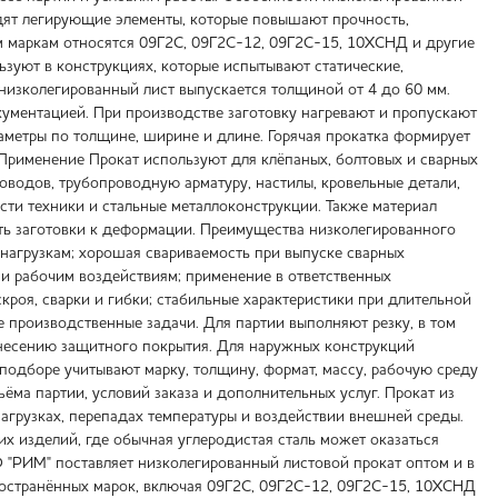
одят легирующие элементы, которые повышают прочность,
ым маркам относятся 09Г2С, 09Г2С-12, 09Г2С-15, 10ХСНД и другие
ьзуют в конструкциях, которые испытывают статические,
низколегированный лист выпускается толщиной от 4 до 60 мм.
кументацией. При производстве заготовку нагревают и пропускают
аметры по толщине, ширине и длине. Горячая прокатка формирует
Применение Прокат используют для клёпаных, болтовых и сварных
роводов, трубопроводную арматуру, настилы, кровельные детали,
ти техники и стальные металлоконструкции. Также материал
сть заготовки к деформации. Преимущества низколегированного
 нагрузкам; хорошая свариваемость при выпуске сварных
 и рабочим воздействиям; применение в ответственных
роя, сварки и гибки; стабильные характеристики при длительной
 производственные задачи. Для партии выполняют резку, в том
нанесению защитного покрытия. Для наружных конструкций
одборе учитывают марку, толщину, формат, массу, рабочую среду
ъёма партии, условий заказа и дополнительных услуг. Прокат из
грузках, перепадах температуры и воздействии внешней среды.
х изделий, где обычная углеродистая сталь может оказаться
 "РИМ" поставляет низколегированный листовой прокат оптом и в
ространённых марок, включая 09Г2С, 09Г2С-12, 09Г2С-15, 10ХСНД