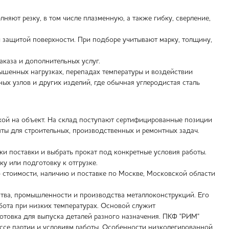
яют резку, в том числе плазменную, а также гибку, сверление,
 защитой поверхности. При подборе учитывают марку, толщину,
аказа и дополнительных услуг.
ышенных нагрузках, перепадах температуры и воздействии
х узлов и других изделий, где обычная углеродистая сталь
кой на объект. На склад поступают сертифицированные позиции
ты для строительных, производственных и ремонтных задач.
и поставки и выбрать прокат под конкретные условия работы.
ку или подготовку к отгрузке.
 стоимости, наличию и поставке по Москве, Московской области
тва, промышленности и производства металлоконструкций. Его
абота при низких температурах. Основой служит
готовка для выпуска деталей разного назначения. ПКФ "РИМ"
ассе партии и условиям работы. Особенности низколегированной