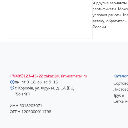
и другие варианты
сертификаты. Можн
условия работы. Ме
заявку, обратитес
России.
+7(495)123-45-22
zakaz@rusinvestmetall.ru
Каталог
пн-пт 9-18, сб-вс 9-16
Сортово
г. Королёв, ул. Фрунзе, д. 1А (БЦ
Листово
"Solaris")
Трубы
Сетка м
ИНН 5018203071
ОГРН 1205000011798