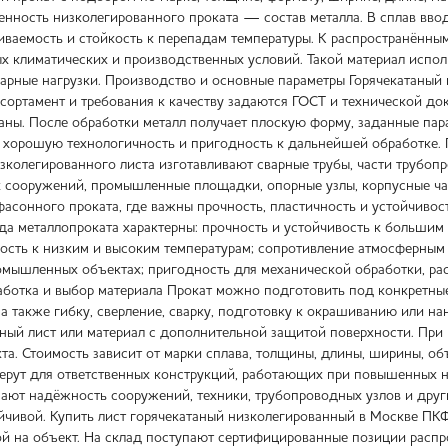
бенность низколегированного проката — состав металла. В сплав вв
риваемость и стойкость к перепадам температуры. К распространённ
х климатических и производственных условий. Такой материал испол
арные нагрузки. Производство и основные параметры Горячекатаный 
 сортамент и требования к качеству задаются ГОСТ и технической до
таны. После обработки металл получает плоскую форму, заданные пар
, хорошую технологичность и пригодность к дальнейшей обработке. 
изколегированного листа изготавливают сварные трубы, части трубоп
 сооружений, промышленные площадки, опорные узлы, корпусные час
 фасонного проката, где важны прочность, пластичность и устойчиво
ида металлопроката характерны: прочность и устойчивость к большим
кость к низким и высоким температурам; сопротивление атмосферным
омышленных объектах; пригодность для механической обработки, раск
аботка и выбор материала Прокат можно подготовить под конкретные
 а также гибку, сверление, сварку, подготовку к окрашиванию или 
ый лист или материал с дополнительной защитой поверхности. При п
та. Стоимость зависит от марки сплава, толщины, длины, ширины, об
рут для ответственных конструкций, работающих при повышенных на
ают надёжность сооружений, техники, трубопроводных узлов и други
йчивой. Купить лист горячекатаный низколегированный в Москве ПКФ
ой на объект. На склад поступают сертифицированные позиции расп