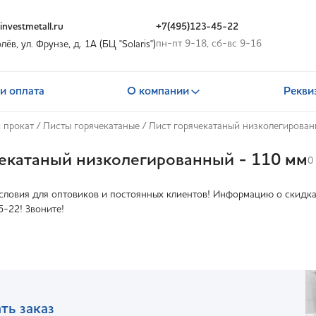
nvestmetall.ru
+7(495)123-45-22
пн-пт 9-18, сб-вс 9-16
олёв, ул. Фрунзе, д. 1А (БЦ "Solaris")
и оплата
О компании
Рекви
 прокат
/
Листы горячекатаные
/
Лист горячекатаный низколегирова
чекатаный низколегированный - 110 мм
0
ловия для оптовиков и постоянных клиентов! Информацию о скидках
5-22! Звоните!
ть заказ