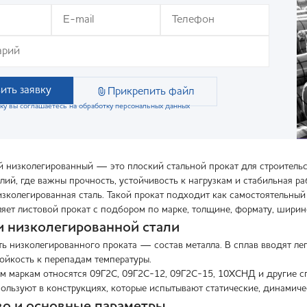
ить заявку
Прикрепить файл
ку вы соглашаетесь на обработку персональных данных
й низколегированный — это плоский стальной прокат для строительс
ий, где важны прочность, устойчивость к нагрузкам и стабильная ра
зколегированная сталь. Такой прокат подходит как самостоятельный 
яет листовой прокат с подбором по марке, толщине, формату, ширине
 низколегированной стали
ть низколегированного проката — состав металла. В сплав вводят л
тойкость к перепадам температуры.
м маркам относятся 09Г2С, 09Г2С-12, 09Г2С-15, 10ХСНД и другие с
пользуют в конструкциях, которые испытывают статические, динамиче
о и основные параметры