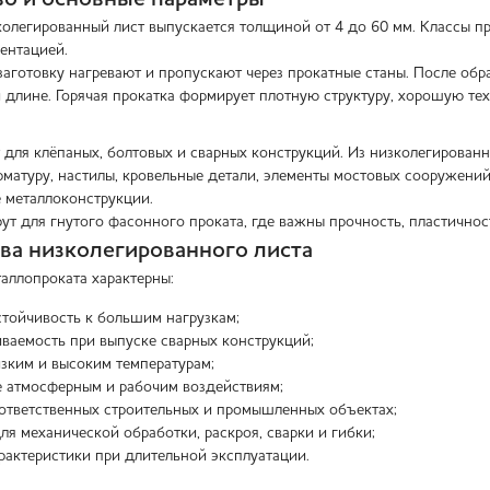
колегированный лист выпускается толщиной от 4 до 60 мм. Классы пр
ентацией.
заготовку нагревают и пропускают через прокатные станы. После обр
 длине. Горячая прокатка формирует плотную структуру, хорошую те
 для клёпаных, болтовых и сварных конструкций. Из низколегированн
матуру, настилы, кровельные детали, элементы мостовых сооружени
е металлоконструкции.
ут для гнутого фасонного проката, где важны прочность, пластичнос
а низколегированного листа
таллопроката характерны:
стойчивость к большим нагрузкам;
ваемость при выпуске сварных конструкций;
изким и высоким температурам;
 атмосферным и рабочим воздействиям;
ответственных строительных и промышленных объектах;
ля механической обработки, раскроя, сварки и гибки;
рактеристики при длительной эксплуатации.