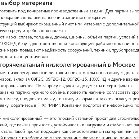
 выбор материала
отовить под конкретные производственные задачи. Для партии выполн
у к окрашиванию или нанесению защитного покрытия.
трукций выбирают окрашенный лист или материал с дополнительной
очую среду и требования проекта.
от марки сплава, толщины, длины, ширины, объёма партии, условий з
 10ХСНД берут для ответственных конструкций, работающих при пов
кие марки повышают надёжность сооружений, техники, трубопроводны
едостаточно устойчивой.
 горячекатаный низколегированный в Москве
яет низколегированный листовой прокат оптом и в розницу с достав
марок, включая 09Г2С, 09Г2С-12, 09Г2С-15, 10ХСНД и другие вариан
онтроль качества. По запросу выдаются документы и сертификаты.
каз на партию нужного объёма, проверить наличие, согласовать срок
т массу, предложит марку, толщину и формат, а также согласует рез
явку, обратитесь в ПКФ "РИМ". Компания подготовит информацию по
.
й низколегированный — это плоский стальной прокат для строительс
лий, где важны прочность, устойчивость к нагрузкам и стабильная р
 сталь. Такой прокат подходит как самостоятельный материал или за
ой прокат с подбором по марке, толщине, формату, ширине, длине, м