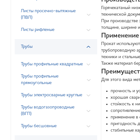
Горячекатаный низ
Листы просечно-вытяжные
технической докум
(ПВЛ)
При производстве 
толщине, ширине и
Листы рифленые
Применение
Прокат используют
Трубы
трубопроводную ар
техники и стальны
Также материал бер
Трубы профильные квадратные
Преимуществ
Трубы профильные
Для этого вида ме
прямоугольные
прочность и у
Трубы электросварные круглые
хорошая свари
стойкость к н
Трубы водогазопроводные
сопротивление
(ВГП)
применение в 
пригодность д
Трубы бесшовные
стабильные ха