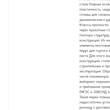
стали Главная осо
пластичность, сва
сплавы для сложны
динамические и уд
Классы прочности,
через прокатные с
плотную структуру
конструкций. Из н
элементы мостовых
берут для гнутого
листа Для этого в
конструкций; стой
строительных и пр
эксплуатации. Обр
числе плазменную,
выбирают окрашенн
и требования проек
09Г2С и 10ХСНД бе
Такие марки повыш
недостаточно усто
розницу с доставк