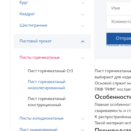
Круг
Квадрат
Шестигранник
Отправ
Листовой прокат
Нажимая на кноп
Листы горячекатаные
Лист горячекатаный Ст3
Лист горячекатаны
выбирают для издел
Лист горячекатаный
Основой служит ни
низколегированный
ПКФ "РИМ" поставл
Особенности
Лист горячекатаный
Главная особеннос
конструкционный
свариваемость и с
К распространённы
Листы холоднокатаные
Такой материал ис
Лист оцинкованный
Производств