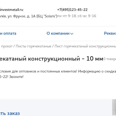
nvestmetall.ru
+7(495)123-45-22
пн-пт 9-18, сб-вс 9-16
олёв, ул. Фрунзе, д. 1А (БЦ "Solaris")
и оплата
О компании
Рекви
 прокат
/
Листы горячекатаные
/
Лист горячекатаный конструкционн
чекатаный конструкционный - 10 мм
0 товар
ловия для оптовиков и постоянных клиентов! Информацию о скидках
5-22! Звоните!
ть заказ