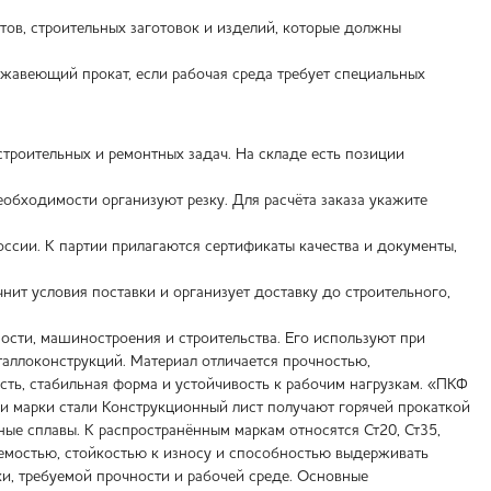
тов, строительных заготовок и изделий, которые должны
жавеющий прокат, если рабочая среда требует специальных
троительных и ремонтных задач. На складе есть позиции
еобходимости организуют резку. Для расчёта заказа укажите
ссии. К партии прилагаются сертификаты качества и документы,
чнит условия поставки и организует доставку до строительного,
сти, машиностроения и строительства. Его используют при
таллоконструкций. Материал отличается прочностью,
ть, стабильная форма и устойчивость к рабочим нагрузкам. «ПКФ
 и марки стали Конструкционный лист получают горячей прокаткой
ные сплавы. К распространённым маркам относятся Ст20, Ст35,
аемостью, стойкостью к износу и способностью выдерживать
ки, требуемой прочности и рабочей среде. Основные