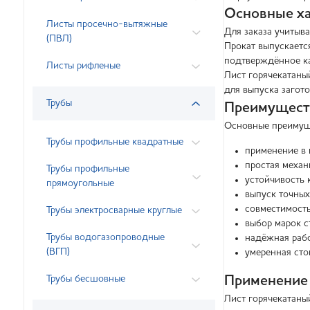
Основные ха
Листы просечно-вытяжные
Для заказа учитыва
(ПВЛ)
Прокат выпускаетс
подтверждённое ка
Листы рифленые
Лист горячекатаный
для выпуска загото
Трубы
Преимуществ
Основные преимущ
Трубы профильные квадратные
применение в 
простая механ
Трубы профильные
устойчивость 
прямоугольные
выпуск точных 
совместимость
Трубы электросварные круглые
выбор марок с
Трубы водогазопроводные
надёжная рабо
(ВГП)
умеренная сто
Трубы бесшовные
Применение
Лист горячекатаны