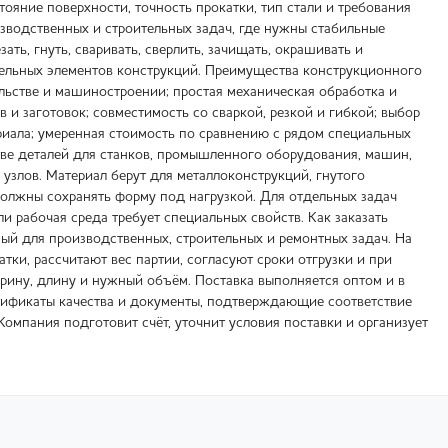
тояние поверхности, точность прокатки, тип стали и требования
изводственных и строительных задач, где нужны стабильные
ь, гнуть, сваривать, сверлить, зачищать, окрашивать и
тдельных элементов конструкций. Преимущества конструкционного
льстве и машиностроении; простая механическая обработка и
 и заготовок; совместимость со сваркой, резкой и гибкой; выбор
риала; умеренная стоимость по сравнению с рядом специальных
ве деталей для станков, промышленного оборудования, машин,
 узлов. Материал берут для металлоконструкций, гнутого
должны сохранять форму под нагрузкой. Для отдельных задач
 рабочая среда требует специальных свойств. Как заказать
ый для производственных, строительных и ремонтных задач. На
ки, рассчитают вес партии, согласуют сроки отгрузки и при
ирину, длину и нужный объём. Поставка выполняется оптом и в
ртификаты качества и документы, подтверждающие соответствие
Компания подготовит счёт, уточнит условия поставки и организует