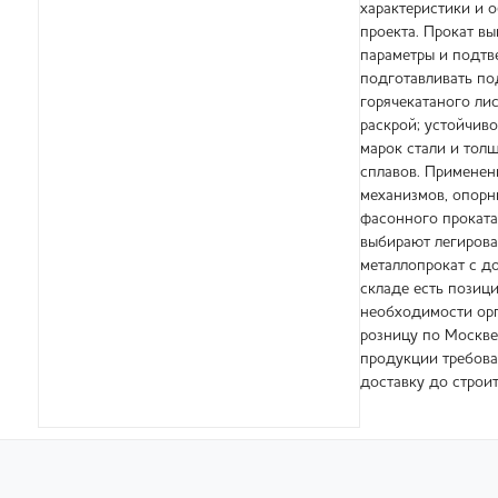
характеристики и о
проекта. Прокат в
параметры и подтве
подготавливать по
горячекатаного ли
раскрой; устойчиво
марок стали и тол
сплавов. Применен
механизмов, опорны
фасонного проката
выбирают легирова
металлопрокат с д
складе есть позици
необходимости орг
розницу по Москве
продукции требова
доставку до строи