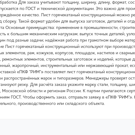
бработка Для заказа учитывают толщину, ширину, длину, формат, сос
ыпускается по ГОСТ и технической документации. Это важно для про
рждённое качество. Лист горячекатаный конструкционный можно резат
д сборку. Такой формат удобен для выпуска заготовок, деталей и о
ста Основные преимущества: применение в промышленности, строите
сть к большим механическим нагрузкам; выпуск точных деталей, узлов
щин под разные задачи; надёжная работа при грамотном выборе мате
ие Лист горячекатаный конструкционный используют при производст
х элементов, рам, кожухов, корпусов, площадок, настилов и сварных
, ремонтных элементов, строительных заготовок и изделий, которые 
нный, жаропрочный, инструментальный или нержавеющий прокат, если
оставкой «ПКФ "РИМ"» поставляет лист горячекатаный конструкционн
и распространённых марок и типоразмеров. Менеджеры проверят остат
анизуют резку. Для расчёта заказа укажите марку стали, толщину, ш
, Московской области и регионам России. К партии прилагаются се
ниям ГОСТ. Чтобы оформить заказ, отправьте заявку в «ПКФ "РИМ"». 
тельного, производственного или складского объекта.