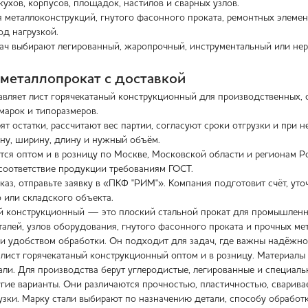
жухов, корпусов, площадок, настилов и сварных узлов.
я металлоконструкций, гнутого фасонного проката, ремонтных элемен
од нагрузкой.
ач выбирают легированный, жаропрочный, инструментальный или нер
ь металлопрокат с доставкой
вляет лист горячекатаный конструкционный для производственных, с
марок и типоразмеров.
 остатки, рассчитают вес партии, согласуют сроки отгрузки и при н
ину, ширину, длину и нужный объём.
тся оптом и в розницу по Москве, Московской области и регионам Ро
оответствие продукции требованиям ГОСТ.
аз, отправьте заявку в «ПКФ "РИМ"». Компания подготовит счёт, уто
 или складского объекта.
й конструкционный — это плоский стальной прокат для промышленно
талей, узлов оборудования, гнутого фасонного проката и прочных ме
и удобством обработки. Он подходит для задач, где важны надёжнос
 лист горячекатаный конструкционный оптом и в розницу. Материалы
али. Для производства берут углеродистые, легированные и специаль
угие варианты. Они различаются прочностью, пластичностью, сварив
узки. Марку стали выбирают по назначению детали, способу обработ