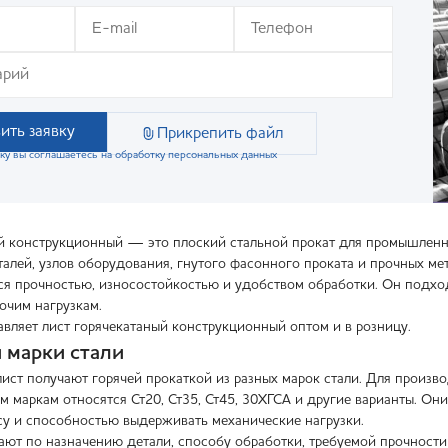
ить заявку
Прикрепить файл
ку вы соглашаетесь на обработку персональных данных
й конструкционный — это плоский стальной прокат для промышленно
талей, узлов оборудования, гнутого фасонного проката и прочных ме
ся прочностью, износостойкостью и удобством обработки. Он подход
очим нагрузкам.
вляет лист горячекатаный конструкционный оптом и в розницу.
 марки стали
ист получают горячей прокаткой из разных марок стали. Для произво
м маркам относятся Ст20, Ст35, Ст45, 30ХГСА и другие варианты. Он
су и способностью выдерживать механические нагрузки.
ают по назначению детали, способу обработки, требуемой прочности 