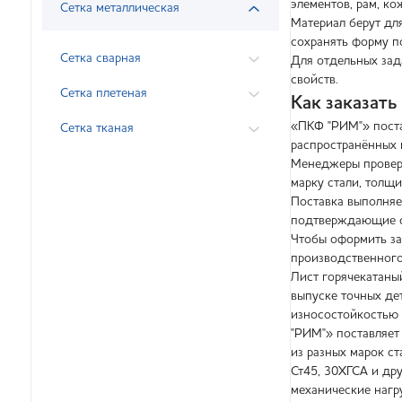
элементов, рам, ко
Сетка металлическая
Материал берут дл
сохранять форму п
Сетка сварная
Для отдельных зад
свойств.
Сетка плетеная
Как заказат
«ПКФ "РИМ"» поста
Сетка тканая
распространённых 
Менеджеры проверят
марку стали, толщ
Поставка выполняе
подтверждающие с
Чтобы оформить зак
производственного
Лист горячекатаны
выпуске точных де
износостойкостью 
"РИМ"» поставляет
из разных марок ст
Ст45, 30ХГСА и др
механические нагр