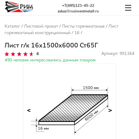
+7(495)123-45-22
zakaz@rusinvestmetall.ru
Каталог
/
Листовой прокат
/
Листы горячекатаные
/
Лист
горячекатаный конструкционный
/
16
/
Лист г/к 16х1500х6000 Ст65Г
4
Артикул: 991364
490 человек интересовались данным товаром
1500 мм
<
>
6000 мм
16 мм