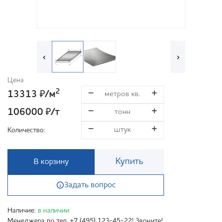
‹
›
Цена
2
13313
/м
₽
106000
/т
₽
Количество:
Купить
В корзину
Задать вопрос
Наличие:
в наличии
Менеджера по тел. +7 (495) 123-45-22! Звоните!