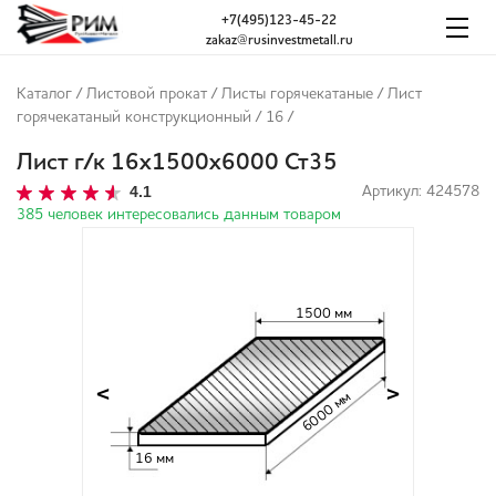
+7(495)123-45-22
zakaz@rusinvestmetall.ru
Каталог
/
Листовой прокат
/
Листы горячекатаные
/
Лист
горячекатаный конструкционный
/
16
/
Лист г/к 16х1500х6000 Ст35
4.1
Артикул: 424578
385 человек интересовались данным товаром
1500 мм
<
>
6000 мм
16 мм