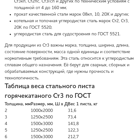
Ст3кп, Ст2пс, Ст3Гсп и других по техническим условиям с
толщиной от 4 до 160 мм;
прокат качественной стали марок 08кп, 10, 20Х и других;
котельная и топочная углеродистая сталь марок Ст2, Ст3,
20К по ГОСТ 5520;
углеродистая сталь для судостроения по ГОСТ 5521.
Для продукции из Ст3 важны марка, толщина, ширина, длина,
состояние поверхности, масса одной единицы и соответствие
нормативным требованиям. Эта сталь относится к углеродистым
сплавам общего назначения. Её берут для сварных, сборных и
обрабатываемых конструкций, где нужны прочность и
технологичность.
Таблица веса стального листа
горячекатаного Ст3 по ГОСТ
Толщина, мм
Размер, мм, Ш х Д
Вес 1 листа, кг
2
1000х2000
31,6
3
1250х2500
73,4
4
1500х3000
141,8
5
1250х2500
122,3
6
1500х3000
212,7