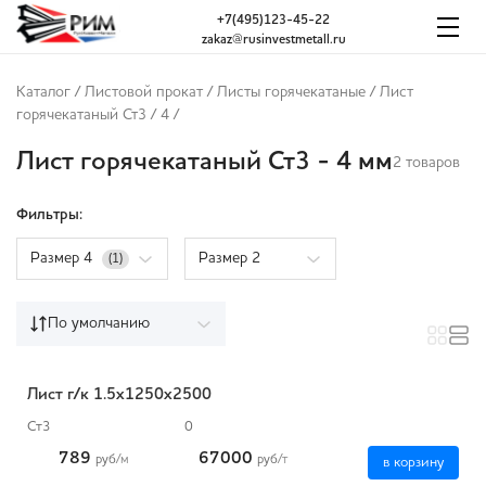
+7(495)123-45-22
zakaz@rusinvestmetall.ru
Каталог
/
Листовой прокат
/
Листы горячекатаные
/
Лист
горячекатаный Ст3
/
4
/
Лист горячекатаный Ст3 - 4 мм
2 товаров
Фильтры:
Размер 4
Размер 2
(1)
По умолчанию
Лист г/к 1.5x1250x2500
Ст3
0
789
67000
руб
/м
руб
/т
в корзину