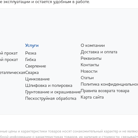
е эксплуатации и остается удобным в работе.
Услуги
О компании
Доставка и оплата
й прокат
Резка
Реквизиты
й прокат
Гибка
Контакты
Сверление
Новости
еталлическая
Сварка
Статьи
Цинкование
Политика конфиденциально
Шлифовка и полировка
Правила возврата товара
Грунтование и окрашивание
Карта сайта
Пескоструйная обработка
ные цены и характеристики товаров носят ознакомительный характер и не явля
ной информации о характеристиках товаров, их наличия и стоимости, связывай