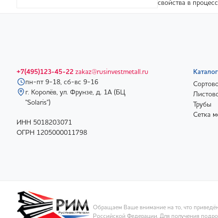
свойства в процесс
+7(495)123-45-22
zakaz@rusinvestmetall.ru
Каталог
пн-пт 9-18, сб-вс 9-16
Сортово
г. Королёв, ул. Фрунзе, д. 1А (БЦ
Листово
"Solaris")
Трубы
Сетка м
ИНН 5018203071
ОГРН 1205000011798
Обращаем Ваше внимание на то, что приведён
Российской Федерации. Для получения подроб