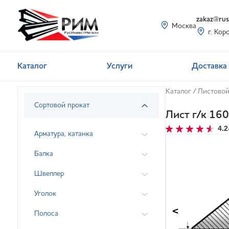
zakaz@rusi
Москва
г. Кор
Каталог
Услуги
Доставка 
Каталог
/
Листовой
Сортовой прокат
Лист г/к 1
4.2
Арматура, катанка
Балка
Швеллер
Уголок
<
Полоса