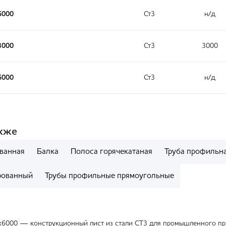
6000
Ст3
н/д
3000
Ст3
3000
6000
Ст3
н/д
акже
ванная
Балка
Полоса горячекатаная
Труба профильн
рованный
Трубы профильные прямоугольные
х6000 — конструкционный лист из стали СТ3 для промышленного пр