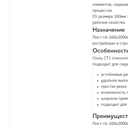
элементов, сварны
процессов.
От размера 160мм 
рабочие свойства.
Назначение
Лист г/к 160х2000
востребован в стр
Особенности
Сталь СТ3 относит
подходит для свар
устойчивые ра
удобное выпол
простая резка;
возможность г
широкое прим
подходит для 
Преимущест
Лист г/к 160х2000