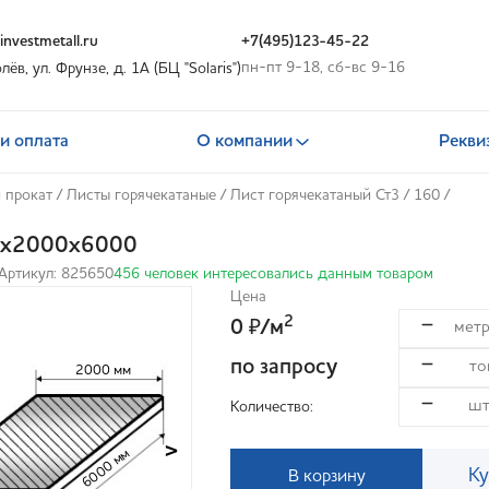
nvestmetall.ru
+7(495)123-45-22
пн-пт 9-18, сб-вс 9-16
олёв, ул. Фрунзе, д. 1А (БЦ "Solaris")
и оплата
О компании
Рекви
 прокат
/
Листы горячекатаные
/
Лист горячекатаный Ст3
/
160
/
60х2000х6000
Артикул: 825650
456 человек интересовались данным товаром
Цена
2
0
/м
₽
по запросу
2000 мм
Количество:
>
6000 мм
Ку
В корзину