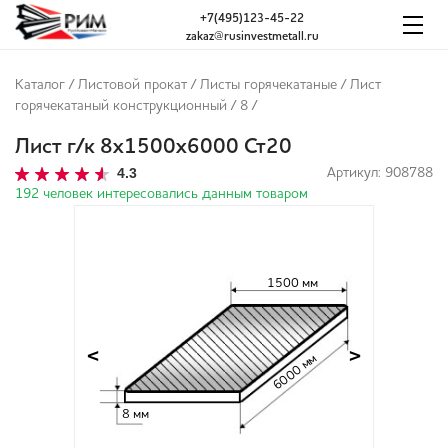
+7(495)123-45-22
zakaz@rusinvestmetall.ru
Каталог
/
Листовой прокат
/
Листы горячекатаные
/
Лист
горячекатаный конструкционный
/
8
/
Лист г/к 8х1500х6000 Ст20
4.3
Артикул: 908788
192 человек интересовались данным товаром
1500 мм
<
>
6000 мм
8 мм