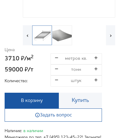
‹
›
Цена
2
3710
/м
₽
59000
/т
₽
Количество:
Купить
В корзину
Задать вопрос
Наличие:
в наличии
Менеджера по тел. +7 (495) 123-45-22! Звоните!