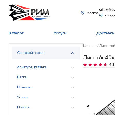
zakaz@rusi
Москва
г. Кор
Каталог
Услуги
Доставка 
Каталог
/
Листовой
Сортовой прокат
Лист г/к 4
4.1
Арматура, катанка
Балка
Швеллер
Уголок
<
Полоса