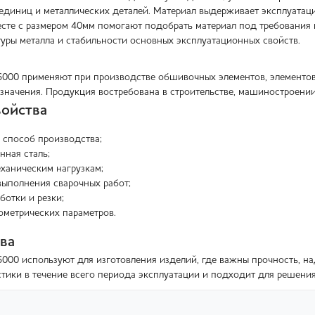
 единиц и металлических деталей. Материал выдерживает эксплуатац
те с размером 40мм помогают подобрать материал под требования п
уры металла и стабильности основных эксплуатационных свойств.
6000 применяют при производстве обшивочных элементов, элементов
начения. Продукция востребована в строительстве, машиностроении,
ойства
 способ производства;
нная сталь;
еханическим нагрузкам;
ыполнения сварочных работ;
ботки и резки;
ометрических параметров.
ва
6000 используют для изготовления изделий, где важны прочность, 
стики в течение всего периода эксплуатации и подходит для решени