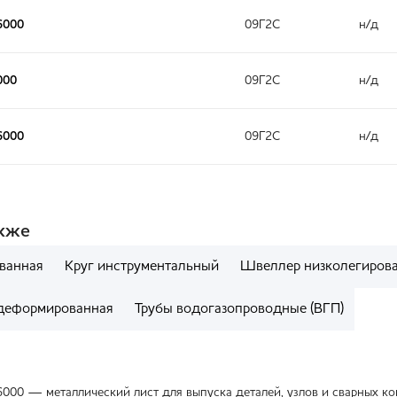
6000
09Г2С
н/д
000
09Г2С
н/д
6000
09Г2С
н/д
акже
ванная
Круг инструментальный
Швеллер низколегиров
деформированная
Трубы водогазопроводные (ВГП)
6000 — металлический лист для выпуска деталей, узлов и сварных к