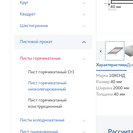
Круг
40 мм
Квадрат
Шестигранник
Листовой прокат
‹
Листы горячекатаные
Характеристики
До
Лист горячекатаный Ст3
Марка:
10ХСНД
Размер:
40 мм
Лист горячекатаный
Ширина:
2000 мм
низколегированный
Толщина:
40 мм
Лист горячекатаный
конструкционный
Листы холоднокатаные
Рассчита
Лист оцинкованный