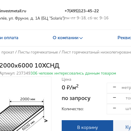
nvestmetall.ru
+7(495)123-45-22
пн-пт 9-18, сб-вс 9-16
олёв, ул. Фрунзе, д. 1А (БЦ "Solaris")
и оплата
О компании
Рекви
 прокат
/
Листы горячекатаные
/
Лист горячекатаный низколегирова
0х2000х6000 10ХСНД
Артикул: 237349
306 человек интересовались данным товаром
Цена
2
0
/м
₽
по запросу
2000 мм
Количество:
>
6000 мм
Ку
В корзину