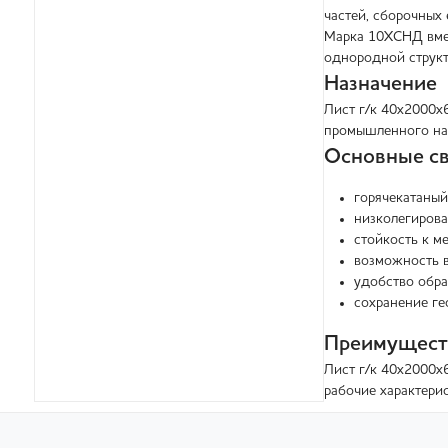
частей, сборочных
Марка 10ХСНД вмес
однородной структ
Назначение
Лист г/к 40х2000х
промышленного наз
Основные св
горячекатаный
низколегирова
стойкость к м
возможность в
удобство обра
сохранение ге
Преимущест
Лист г/к 40х2000х
рабочие характери