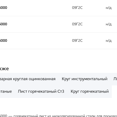
6000
09Г2С
н/д
6000
09Г2С
н/д
6000
09Г2С
н/д
акже
варная круглая оцинкованная
Круг инструментальный
Л
атаные
Лист горячекатаный Ст3
Круг горячекатаный
6000 — горячекатаный лист из низколегированной стали для произво