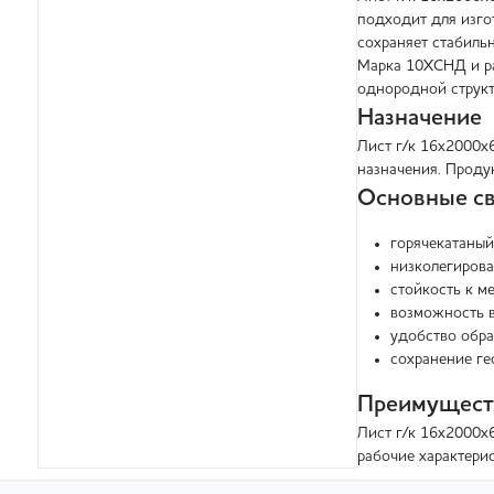
подходит для изго
сохраняет стабиль
Марка 10ХСНД и ра
однородной структ
Назначение
Лист г/к 16х2000х
назначения. Проду
Основные св
горячекатаный
низколегирова
стойкость к м
возможность в
удобство обра
сохранение ге
Преимущест
Лист г/к 16х2000х
рабочие характери