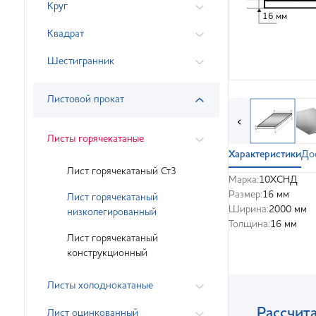
Круг
16 мм
Квадрат
Шестигранник
Листовой прокат
‹
Листы горячекатаные
Характеристики
До
Лист горячекатаный Ст3
Марка:
10ХСНД
Размер:
16 мм
Лист горячекатаный
Ширина:
2000 мм
низколегированный
Толщина:
16 мм
Лист горячекатаный
конструкционный
Листы холоднокатаные
Рассчита
Лист оцинкованный