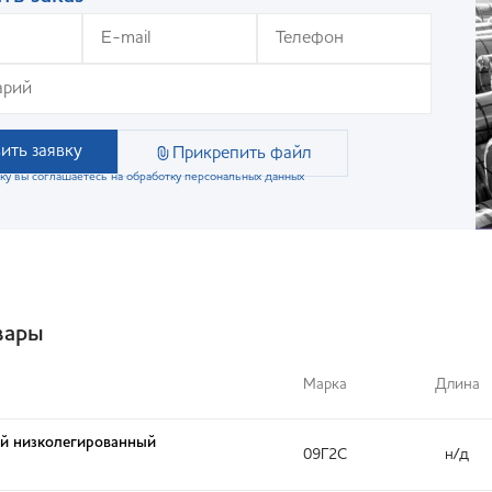
ить заявку
Прикрепить файл
ку вы соглашаетесь на обработку персональных данных
вары
Марка
Длина
ый низколегированный
09Г2С
н/д