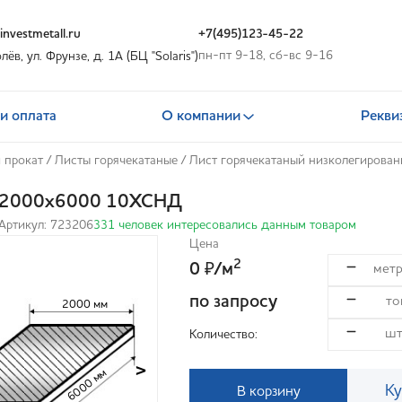
nvestmetall.ru
+7(495)123-45-22
пн-пт 9-18, сб-вс 9-16
олёв, ул. Фрунзе, д. 1А (БЦ "Solaris")
и оплата
О компании
Рекви
 прокат
/
Листы горячекатаные
/
Лист горячекатаный низколегирова
6х2000х6000 10ХСНД
Артикул: 723206
331 человек интересовались данным товаром
Цена
2
0
/м
₽
по запросу
2000 мм
Количество:
>
6000 мм
Ку
В корзину