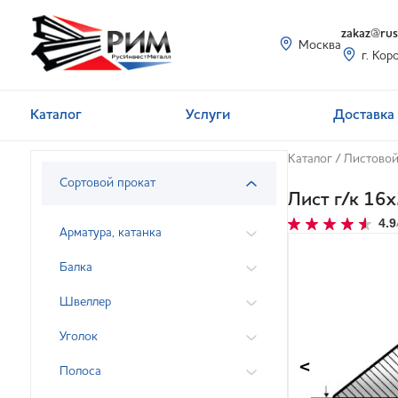
zakaz@rusi
Москва
г. Кор
Каталог
Услуги
Доставка 
Каталог
/
Листовой
Сортовой прокат
Лист г/к 1
4.9
Арматура, катанка
Балка
Швеллер
Уголок
<
Полоса