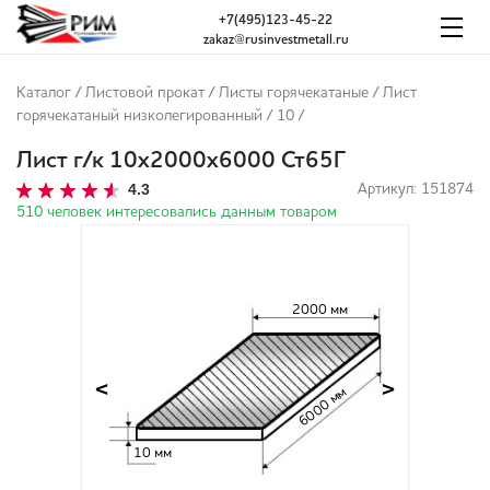
+7(495)123-45-22
zakaz@rusinvestmetall.ru
Каталог
/
Листовой прокат
/
Листы горячекатаные
/
Лист
горячекатаный низколегированный
/
10
/
Лист г/к 10х2000х6000 Ст65Г
4.3
Артикул: 151874
510 человек интересовались данным товаром
2000 мм
<
>
6000 мм
10 мм