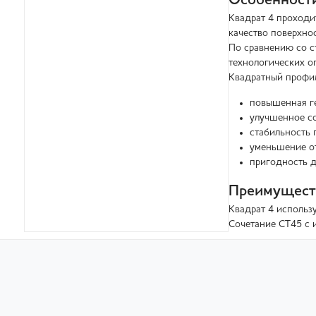
Особенности
Квадрат 4 проходи
качество поверхнос
По сравнению со с
технологических о
Квадратный профил
повышенная ге
улучшенное со
стабильность 
уменьшение о
пригодность д
Преимуществ
Квадрат 4 использ
Сочетание СТ45 с 