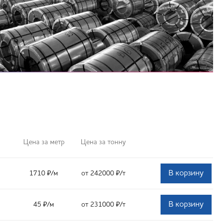
Цена за метр
Цена за тонну
В корзину
1710
₽
/м
от 242000
₽
/т
В корзину
45
₽
/м
от 231000
₽
/т