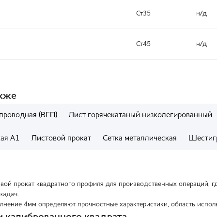
Ст35
н/д
Ст45
н/д
акже
проводная (ВГП)
Лист горячекатаный низколегированный
кая А1
Листовой прокат
Сетка металлическая
Шестиг
вой прокат квадратного профиля для производственных операций, г
задач.
лнение 4мм определяют прочностные характеристики, область испол