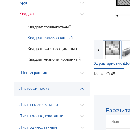
Круг
Квадрат
Квадрат горячекатаный
Квадрат калиброванный
Квадрат конструкционный
‹
Квадрат низколегированный
Характеристики
До
Шестигранник
Марка:
Ст45
Листовой прокат
Листы горячекатаные
Рассчита
Листы холоднокатаные
Лист оцинкованный