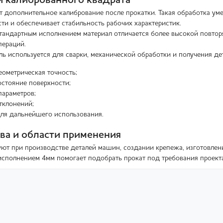
 калиброванного квадрата
т дополнительное калибрование после прокатки. Такая обработка ум
ти и обеспечивает стабильность рабочих характеристик.
тандартным исполнением материал отличается более высокой повтор
пераций.
ь используется для сварки, механической обработки и получения д
ометрическая точность;
стояние поверхности;
параметров;
тклонений;
ля дальнейшего использования.
а и области применения
уют при производстве деталей машин, создании крепежа, изготовлен
исполнением 4мм помогает подобрать прокат под требования проекта