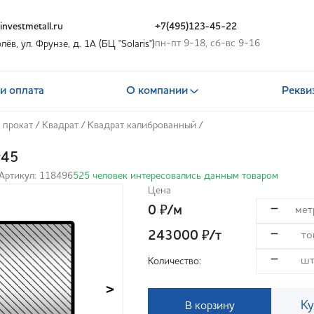
nvestmetall.ru
+7(495)123-45-22
пн-пт 9-18, сб-вс 9-16
олёв, ул. Фрунзе, д. 1А (БЦ "Solaris")
и оплата
О компании
Рекви
 прокат
/
Квадрат
/
Квадрат калиброванный
/
т45
Артикул: 118496
525 человек интересовались данным товаром
Цена
0
/м
₽
243000
/т
₽
Количество:
>
Ку
В корзину