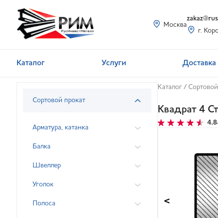
zakaz@rusi
Москва
г. Кор
Каталог
Услуги
Доставка 
Каталог
/
Сортовой
Сортовой прокат
Квадрат 4 С
4.8
Арматура, катанка
Балка
Швеллер
Уголок
<
Полоса