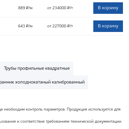
В корзину
889
₽
/м
от 234000
₽
/т
В корзину
643
₽
/м
от 227000
₽
/т
Трубы профильные квадратные
ранник холоднокатаный калиброванный
де необходим контроль параметров. Продукция используется для
ьзования и соответствие требованиям технической документации.