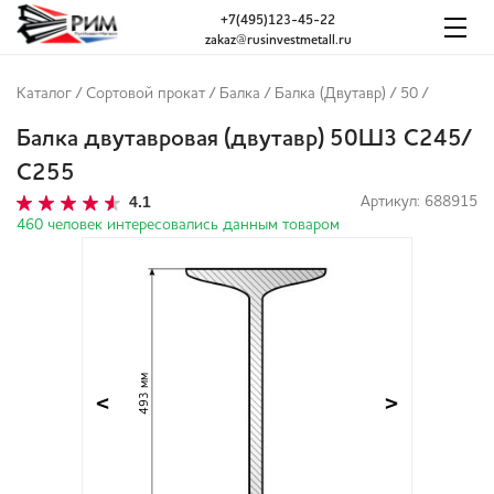
+7(495)123-45-22
zakaz@rusinvestmetall.ru
Каталог
/
Сортовой прокат
/
Балка
/
Балка (Двутавр)
/
50
/
Балка двутавровая (двутавр) 50Ш3 С245/
С255
4.1
Артикул: 688915
460 человек интересовались данным товаром
493 мм
<
>