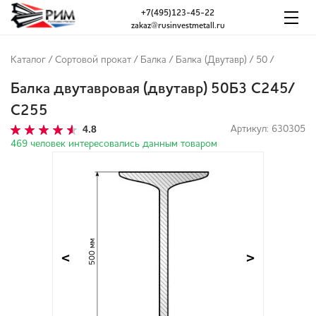
+7(495)123-45-22
zakaz@rusinvestmetall.ru
Каталог
/
Сортовой прокат
/
Балка
/
Балка (Двутавр)
/
50
/
Балка двутавровая (двутавр) 50Б3 С245/
С255
4.8
Артикул: 630305
469 человек интересовались данным товаром
500 мм
<
>