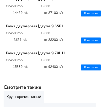
С245/С255
12000
14459
/м
от 87100
/т
₽
₽
В корзину
Балка двутавровая (двутавр) 35Б1
С245/С255
12000
3651
/м
от 88200
/т
₽
₽
В корзину
Балка двутавровая (двутавр) 70Ш1
С245/С255
12000
15339
/м
от 92400
/т
₽
₽
В корзину
Смотрите также
Круг горячекатаный