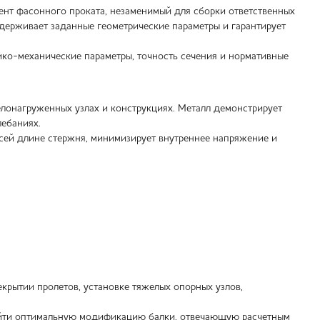
ент фасонного проката, незаменимый для сборки ответственных
ерживает заданные геометрические параметры и гарантирует
ко-механические параметры, точность сечения и нормативные
лонагруженных узлах и конструкциях. Металл демонстрирует
лебаниях.
сей длине стержня, минимизирует внутреннее напряжение и
екрытии пролетов, установке тяжелых опорных узлов,
найти оптимальную модификацию балки, отвечающую расчетным