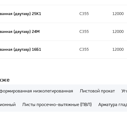
ванная (двутавр) 25К1
С355
12000
ванная (двутавр) 24М
С355
12000
ванная (двутавр) 16Б1
С355
12000
акже
еформированная низколегированная
Листовой прокат
Уг
ционный
Листы просечно-вытяжные (ПВЛ)
Арматура гла