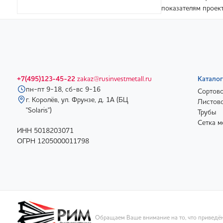
показателям проект
+7(495)123-45-22
zakaz@rusinvestmetall.ru
Каталог
пн-пт 9-18, сб-вс 9-16
Сортово
г. Королёв, ул. Фрунзе, д. 1А (БЦ
Листово
"Solaris")
Трубы
Сетка м
ИНН 5018203071
ОГРН 1205000011798
Обращаем Ваше внимание на то, что приведён