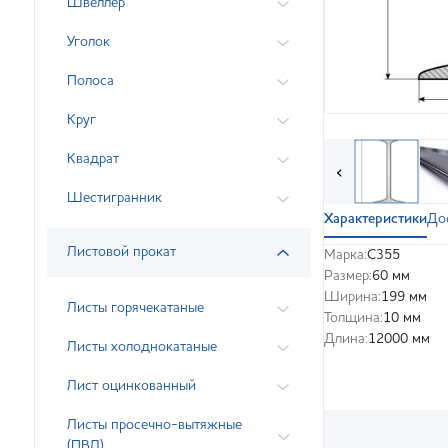
Швеллер
Уголок
Полоса
Круг
Квадрат
‹
Шестигранник
Характеристики
До
Листовой прокат
Марка:
С355
Размер:
60 мм
Ширина:
199 мм
Листы горячекатаные
Толщина:
10 мм
Длина:
12000 мм
Листы холоднокатаные
Лист оцинкованный
Листы просечно-вытяжные
(ПВЛ)