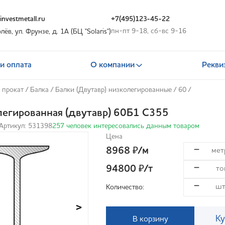
nvestmetall.ru
+7(495)123-45-22
пн-пт 9-18, сб-вс 9-16
олёв, ул. Фрунзе, д. 1А (БЦ "Solaris")
и оплата
О компании
Рекви
 прокат
/
Балка
/
Балки (Двутавр) низколегированные
/
60
/
легированная (двутавр) 60Б1 С355
Артикул: 531398
257 человек интересовались данным товаром
Цена
8968
/м
₽
94800
/т
₽
Количество:
>
Ку
В корзину