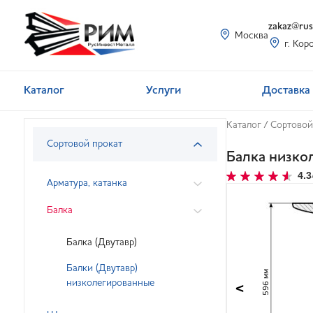
zakaz@rusi
Москва
г. Кор
Каталог
Услуги
Доставка 
Каталог
/
Сортовой
Сортовой прокат
Балка низко
4.3
Арматура, катанка
Балка
Балка (Двутавр)
Балки (Двутавр)
596 мм
низколегированные
<