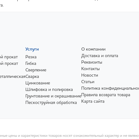
а.
Услуги
О компании
Доставка и оплата
й прокат
Резка
Реквизиты
й прокат
Гибка
Контакты
Сверление
Новости
еталлическая
Сварка
Статьи
Цинкование
Политика конфиденциально
Шлифовка и полировка
Правила возврата товара
Грунтование и окрашивание
Карта сайта
Пескоструйная обработка
ные цены и характеристики товаров носят ознакомительный характер и не явля