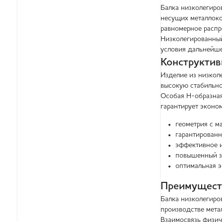
Балка низколегиро
несущих металлоко
равномерное распр
Низколегированный
условия дальнейше
Конструктив
Изделие из низкол
высокую стабильно
Особая Н-образная
гарантирует эконо
геометрия с м
гарантированн
эффективное и
повышенный за
оптимальная э
Преимуществ
Балка низколегиро
производстве мета
Взаимосвязь физич