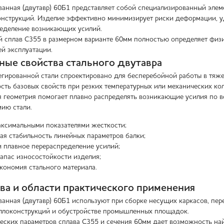
ванная (двутавр) 60Б1 представляет собой специализированный элем
нструкций. Изделие эффективно минимизирует риски деформации, уд
еделение возникающих усилий.
 сплав С355 в размерном варианте 60мм полностью определяет физи
й эксплуатации.
ные свойства стального двутавра
егированной стали спроектировано для бесперебойной работы в тяже
сть базовых свойств при резких температурных или механических ко
 геометрия помогает плавно распределять возникающие усилия по в
мию стали.
аксимальными показателями жесткости;
ая стабильность линейных параметров балки;
 плавное перераспределение усилий;
пас износостойкости изделия;
кономия стального материала.
а и области практического применения
ванная (двутавр) 60Б1 используют при сборке несущих каркасов, пер
ллоконструкций и обустройстве промышленных площадок.
еских параметров сплава С355 и сечения 60мм дает возможность 