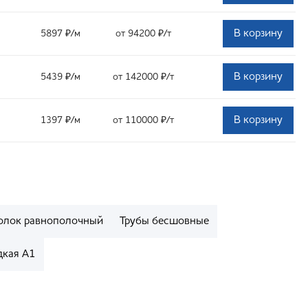
В корзину
5897
₽
/м
от 94200
₽
/т
В корзину
5439
₽
/м
от 142000
₽
/т
В корзину
1397
₽
/м
от 110000
₽
/т
олок равнополочный
Трубы бесшовные
дкая А1