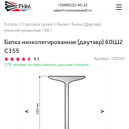
+7(495)123-45-22
zakaz@rusinvestmetall.ru
Каталог
/
Сортовой прокат
/
Балка
/
Балки (Двутавр)
низколегированные
/
60
/
Балка низколегированная (двутавр) 60Ш2
С355
4.1
Артикул: 330141
179 человек интересовались данным товаром
589 мм
<
>