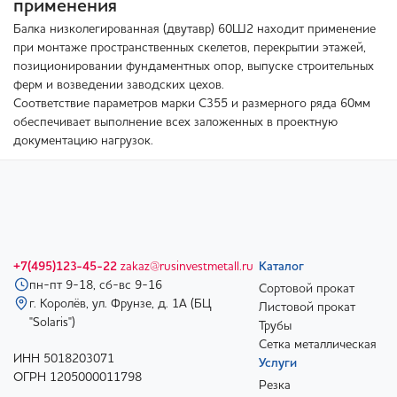
применения
Балка низколегированная (двутавр) 60Ш2 находит применение
при монтаже пространственных скелетов, перекрытии этажей,
позиционировании фундаментных опор, выпуске строительных
ферм и возведении заводских цехов.
Соответствие параметров марки С355 и размерного ряда 60мм
обеспечивает выполнение всех заложенных в проектную
документацию нагрузок.
+7(495)123-45-22
zakaz@rusinvestmetall.ru
Каталог
пн-пт 9-18, сб-вс 9-16
Сортовой прокат
г. Королёв, ул. Фрунзе, д. 1А (БЦ
Листовой прокат
"Solaris")
Трубы
Сетка металлическая
ИНН 5018203071
Услуги
ОГРН 1205000011798
Резка