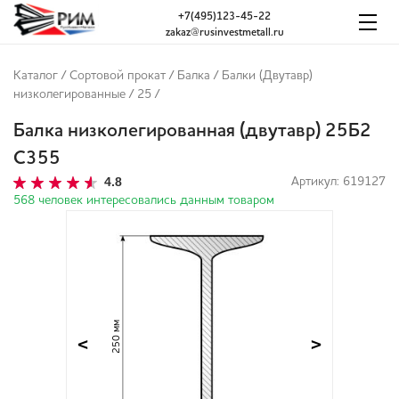
+7(495)123-45-22
zakaz@rusinvestmetall.ru
Каталог
/
Сортовой прокат
/
Балка
/
Балки (Двутавр)
низколегированные
/
25
/
Балка низколегированная (двутавр) 25Б2
С355
4.8
Артикул: 619127
568 человек интересовались данным товаром
250 мм
<
>