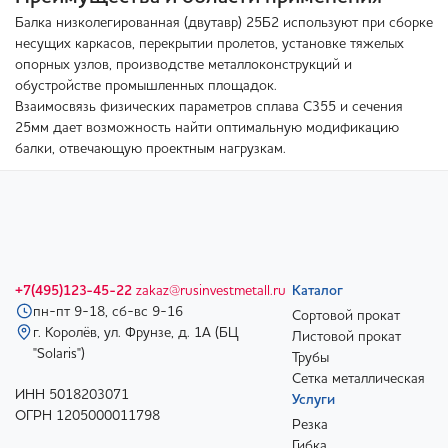
Балка низколегированная (двутавр) 25Б2 используют при сборке
несущих каркасов, перекрытии пролетов, установке тяжелых
опорных узлов, производстве металлоконструкций и
обустройстве промышленных площадок.
Взаимосвязь физических параметров сплава С355 и сечения
25мм дает возможность найти оптимальную модификацию
балки, отвечающую проектным нагрузкам.
+7(495)123-45-22
zakaz@rusinvestmetall.ru
Каталог
пн-пт 9-18, сб-вс 9-16
Сортовой прокат
г. Королёв, ул. Фрунзе, д. 1А (БЦ
Листовой прокат
"Solaris")
Трубы
Сетка металлическая
ИНН 5018203071
Услуги
ОГРН 1205000011798
Резка
Гибка