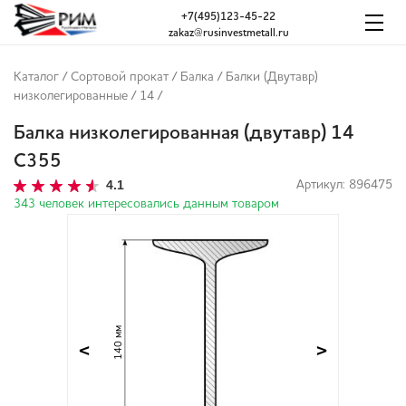
+7(495)123-45-22
zakaz@rusinvestmetall.ru
Каталог
/
Сортовой прокат
/
Балка
/
Балки (Двутавр)
низколегированные
/
14
/
Балка низколегированная (двутавр) 14
С355
4.1
Артикул: 896475
343 человек интересовались данным товаром
140 мм
<
>