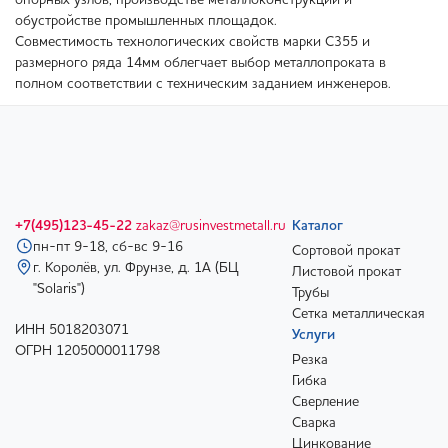
опорных узлов, производстве металлоконструкций и
обустройстве промышленных площадок.
Совместимость технологических свойств марки С355 и
размерного ряда 14мм облегчает выбор металлопроката в
полном соответствии с техническим заданием инженеров.
+7(495)123-45-22
zakaz@rusinvestmetall.ru
Каталог
пн-пт 9-18, сб-вс 9-16
Сортовой прокат
г. Королёв, ул. Фрунзе, д. 1А (БЦ
Листовой прокат
"Solaris")
Трубы
Сетка металлическая
ИНН 5018203071
Услуги
ОГРН 1205000011798
Резка
Гибка
Сверление
Сварка
Цинкование