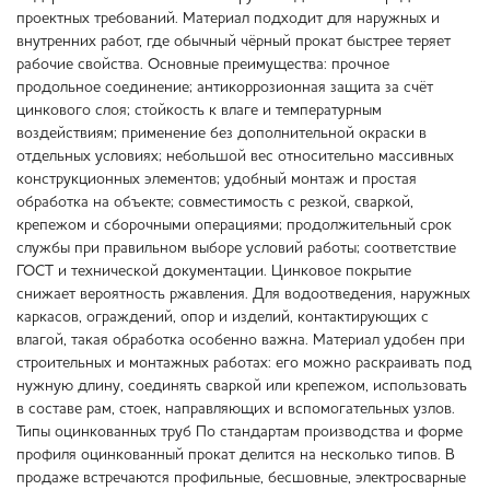
проектных требований. Материал подходит для наружных и
внутренних работ, где обычный чёрный прокат быстрее теряет
рабочие свойства. Основные преимущества: прочное
продольное соединение; антикоррозионная защита за счёт
цинкового слоя; стойкость к влаге и температурным
воздействиям; применение без дополнительной окраски в
отдельных условиях; небольшой вес относительно массивных
конструкционных элементов; удобный монтаж и простая
обработка на объекте; совместимость с резкой, сваркой,
крепежом и сборочными операциями; продолжительный срок
службы при правильном выборе условий работы; соответствие
ГОСТ и технической документации. Цинковое покрытие
снижает вероятность ржавления. Для водоотведения, наружных
каркасов, ограждений, опор и изделий, контактирующих с
влагой, такая обработка особенно важна. Материал удобен при
строительных и монтажных работах: его можно раскраивать под
нужную длину, соединять сваркой или крепежом, использовать
в составе рам, стоек, направляющих и вспомогательных узлов.
Типы оцинкованных труб По стандартам производства и форме
профиля оцинкованный прокат делится на несколько типов. В
продаже встречаются профильные, бесшовные, электросварные