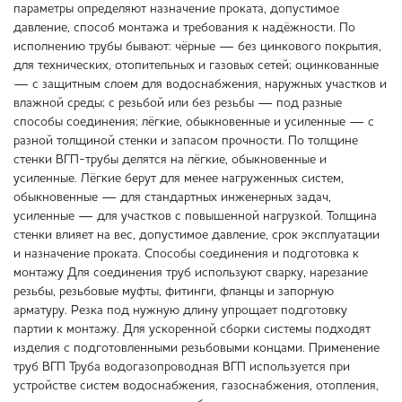
параметры определяют назначение проката, допустимое
давление, способ монтажа и требования к надёжности. По
исполнению трубы бывают: чёрные — без цинкового покрытия,
для технических, отопительных и газовых сетей; оцинкованные
— с защитным слоем для водоснабжения, наружных участков и
влажной среды; с резьбой или без резьбы — под разные
способы соединения; лёгкие, обыкновенные и усиленные — с
разной толщиной стенки и запасом прочности. По толщине
стенки ВГП-трубы делятся на лёгкие, обыкновенные и
усиленные. Лёгкие берут для менее нагруженных систем,
обыкновенные — для стандартных инженерных задач,
усиленные — для участков с повышенной нагрузкой. Толщина
стенки влияет на вес, допустимое давление, срок эксплуатации
и назначение проката. Способы соединения и подготовка к
монтажу Для соединения труб используют сварку, нарезание
резьбы, резьбовые муфты, фитинги, фланцы и запорную
арматуру. Резка под нужную длину упрощает подготовку
партии к монтажу. Для ускоренной сборки системы подходят
изделия с подготовленными резьбовыми концами. Применение
труб ВГП Труба водогазопроводная ВГП используется при
устройстве систем водоснабжения, газоснабжения, отопления,