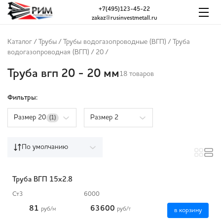
+7(495)123-45-22
zakaz@rusinvestmetall.ru
Каталог
/
Трубы
/
Трубы водогазопроводные (ВГП)
/
Труба
водогазопроводная (ВГП)
/
20
/
Труба вгп 20 - 20 мм
18 товаров
Фильтры:
Размер 20
Размер 2
(1)
По умолчанию
Труба ВГП 15х2.8
Ст3
6000
81
63600
руб
/м
руб
/т
в корзину