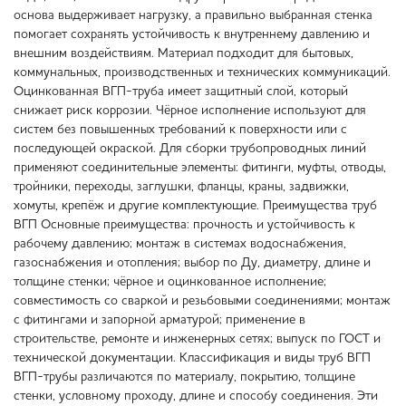
основа выдерживает нагрузку, а правильно выбранная стенка
помогает сохранять устойчивость к внутреннему давлению и
внешним воздействиям. Материал подходит для бытовых,
коммунальных, производственных и технических коммуникаций.
Оцинкованная ВГП-труба имеет защитный слой, который
снижает риск коррозии. Чёрное исполнение используют для
систем без повышенных требований к поверхности или с
последующей окраской. Для сборки трубопроводных линий
применяют соединительные элементы: фитинги, муфты, отводы,
тройники, переходы, заглушки, фланцы, краны, задвижки,
хомуты, крепёж и другие комплектующие. Преимущества труб
ВГП Основные преимущества: прочность и устойчивость к
рабочему давлению; монтаж в системах водоснабжения,
газоснабжения и отопления; выбор по Ду, диаметру, длине и
толщине стенки; чёрное и оцинкованное исполнение;
совместимость со сваркой и резьбовыми соединениями; монтаж
с фитингами и запорной арматурой; применение в
строительстве, ремонте и инженерных сетях; выпуск по ГОСТ и
технической документации. Классификация и виды труб ВГП
ВГП-трубы различаются по материалу, покрытию, толщине
стенки, условному проходу, длине и способу соединения. Эти