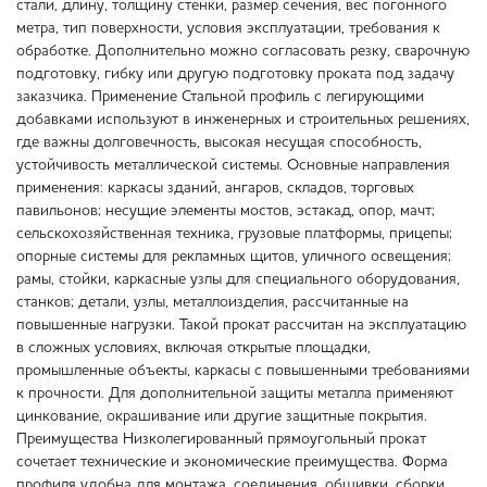
стали, длину, толщину стенки, размер сечения, вес погонного
метра, тип поверхности, условия эксплуатации, требования к
обработке. Дополнительно можно согласовать резку, сварочную
подготовку, гибку или другую подготовку проката под задачу
заказчика. Применение Стальной профиль с легирующими
добавками используют в инженерных и строительных решениях,
где важны долговечность, высокая несущая способность,
устойчивость металлической системы. Основные направления
применения: каркасы зданий, ангаров, складов, торговых
павильонов; несущие элементы мостов, эстакад, опор, мачт;
сельскохозяйственная техника, грузовые платформы, прицепы;
опорные системы для рекламных щитов, уличного освещения;
рамы, стойки, каркасные узлы для специального оборудования,
станков; детали, узлы, металлоизделия, рассчитанные на
повышенные нагрузки. Такой прокат рассчитан на эксплуатацию
в сложных условиях, включая открытые площадки,
промышленные объекты, каркасы с повышенными требованиями
к прочности. Для дополнительной защиты металла применяют
цинкование, окрашивание или другие защитные покрытия.
Преимущества Низколегированный прямоугольный прокат
сочетает технические и экономические преимущества. Форма
профиля удобна для монтажа, соединения, обшивки, сборки