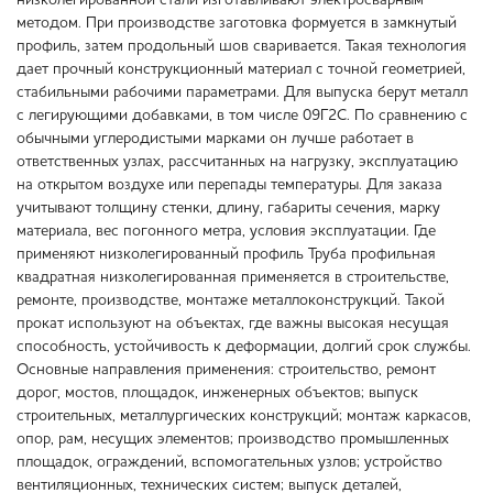
низколегированной стали изготавливают электросварным
методом. При производстве заготовка формуется в замкнутый
профиль, затем продольный шов сваривается. Такая технология
дает прочный конструкционный материал с точной геометрией,
стабильными рабочими параметрами. Для выпуска берут металл
с легирующими добавками, в том числе 09Г2С. По сравнению с
обычными углеродистыми марками он лучше работает в
ответственных узлах, рассчитанных на нагрузку, эксплуатацию
на открытом воздухе или перепады температуры. Для заказа
учитывают толщину стенки, длину, габариты сечения, марку
материала, вес погонного метра, условия эксплуатации. Где
применяют низколегированный профиль Труба профильная
квадратная низколегированная применяется в строительстве,
ремонте, производстве, монтаже металлоконструкций. Такой
прокат используют на объектах, где важны высокая несущая
способность, устойчивость к деформации, долгий срок службы.
Основные направления применения: строительство, ремонт
дорог, мостов, площадок, инженерных объектов; выпуск
строительных, металлургических конструкций; монтаж каркасов,
опор, рам, несущих элементов; производство промышленных
площадок, ограждений, вспомогательных узлов; устройство
вентиляционных, технических систем; выпуск деталей,