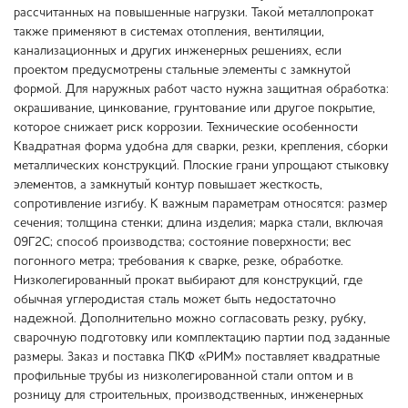
рассчитанных на повышенные нагрузки. Такой металлопрокат
также применяют в системах отопления, вентиляции,
канализационных и других инженерных решениях, если
проектом предусмотрены стальные элементы с замкнутой
формой. Для наружных работ часто нужна защитная обработка:
окрашивание, цинкование, грунтование или другое покрытие,
которое снижает риск коррозии. Технические особенности
Квадратная форма удобна для сварки, резки, крепления, сборки
металлических конструкций. Плоские грани упрощают стыковку
элементов, а замкнутый контур повышает жесткость,
сопротивление изгибу. К важным параметрам относятся: размер
сечения; толщина стенки; длина изделия; марка стали, включая
09Г2С; способ производства; состояние поверхности; вес
погонного метра; требования к сварке, резке, обработке.
Низколегированный прокат выбирают для конструкций, где
обычная углеродистая сталь может быть недостаточно
надежной. Дополнительно можно согласовать резку, рубку,
сварочную подготовку или комплектацию партии под заданные
размеры. Заказ и поставка ПКФ «РИМ» поставляет квадратные
профильные трубы из низколегированной стали оптом и в
розницу для строительных, производственных, инженерных