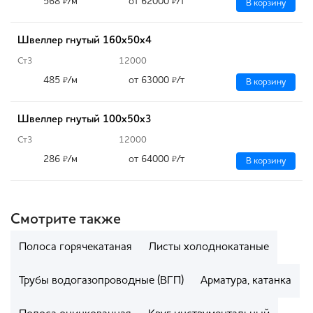
568
/м
от 62000
/т
₽
₽
В корзину
Швеллер гнутый 160х50х4
Ст3
12000
485
/м
от 63000
/т
₽
₽
В корзину
Швеллер гнутый 100х50х3
Ст3
12000
286
/м
от 64000
/т
₽
₽
В корзину
Смотрите также
Полоса горячекатаная
Листы холоднокатаные
Трубы водогазопроводные (ВГП)
Арматура, катанка