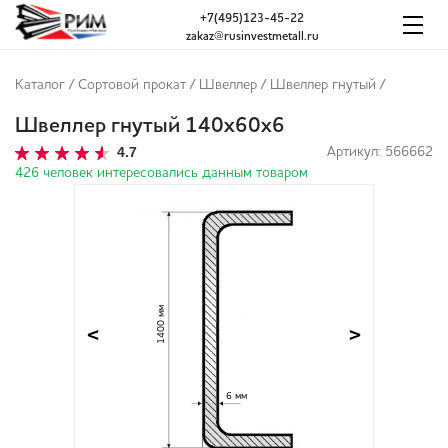
+7(495)123-45-22
zakaz@rusinvestmetall.ru
Каталог
/
Сортовой прокат
/
Швеллер
/
Швеллер гнутый
/
Швеллер гнутый 140х60х6
4.7
Артикул: 566662
426 человек интересовались данным товаром
1400 мм
<
>
6 мм