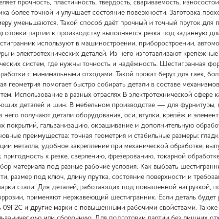
ляет прочность, пластичность, твёрдость, свариваемость, износосто
ка более точной и улучшает состояние поверхности. Заготовка прох
меру уменьшаются. Такой способ даёт прочный и точный пруток для 
дготовки партии к производству выполняется резка под заданную д
тигранник используют в машиностроении, приборостроении, автомоб
ы и электротехнических деталей. Из него изготавливают крепёжные э
ческих систем, где нужны точность и надёжность. Шестигранная фор
работки с минимальными отходами. Такой прокат берут для гаек, бол
ая геометрия помогает быстро собирать детали в составе механизмов
ем. Использование в разных отраслях В электротехнической сфере
яющих деталей и шин. В мебельном производстве — для фурнитуры, 
 него получают детали оборудования, оси, втулки, крепёж и элемен
х покрытий, гальванизацию, окрашивание и дополнительную обрабо
овные преимущества: точная геометрия и стабильные размеры; гладк
ии металла; удобное закрепление при механической обработке; выпу
; пригодность к резке, сверлению, фрезерованию, токарной обработк
бор материала под разные рабочие условия. Как выбрать шестигран
сти, размер под ключ, длину прутка, состояние поверхности и требов
арки стали. Для деталей, работающих под повышенной нагрузкой, по
оррозии, применяют нержавеющий шестигранник. Если деталь будет р
 09Г2С и другие марки с повышенными рабочими свойствами. Также 
ьваническую или сборочную. Для подготовки партии без лишних отхо