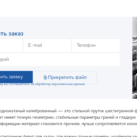
ть заказ
ить заявку
Прикрепить файл
ку вы соглашаетесь на обработку персональных данных
днокатаный калиброванный — это стальной пруток шестигранной ф
ат имеет точную геометрию, стабильные параметры граней и гладкую
формации материал становится прочнее, лучше сопротивляется износ
тигранник берут для задач, где важны точные размеры, надёжное з