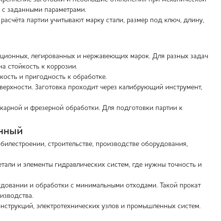
к с заданными параметрами.
асчёта партии учитывают марку стали, размер под ключ, длину,
кционных, легированных и нержавеющих марок. Для разных задач
на стойкость к коррозии.
кость и пригодность к обработке.
верхности. Заготовка проходит через калибрующий инструмент,
окарной и фрезерной обработки. Для подготовки партии к
анный
илестроении, строительстве, производстве оборудования,
етали и элементы гидравлических систем, где нужны точность и
удовании и обработки с минимальными отходами. Такой прокат
оизводства.
онструкций, электротехнических узлов и промышленных систем.