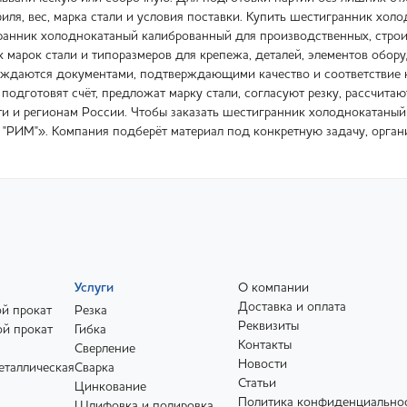
филя, вес, марка стали и условия поставки. Купить шестигранник хо
ранник холоднокатаный калиброванный для производственных, строи
 марок стали и типоразмеров для крепежа, деталей, элементов обор
ждаются документами, подтверждающими качество и соответствие н
 подготовят счёт, предложат марку стали, согласуют резку, рассчитаю
и и регионам России. Чтобы заказать шестигранник холоднокатаный 
 "РИМ"». Компания подберёт материал под конкретную задачу, органи
Услуги
О компании
Доставка и оплата
й прокат
Резка
Реквизиты
й прокат
Гибка
Контакты
Сверление
Новости
еталлическая
Сварка
Статьи
Цинкование
Политика конфиденциально
Шлифовка и полировка