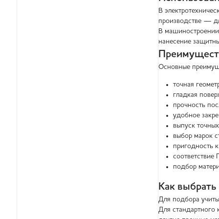
В электротехничес
производстве — дл
В машиностроении 
нанесение защитны
Преимуществ
Основные преимущ
точная геомет
гладкая повер
прочность пос
удобное закре
выпуск точных
выбор марок с
пригодность к
соответствие 
подбор матери
Как выбрать
Для подбора учитыв
Для стандартного 