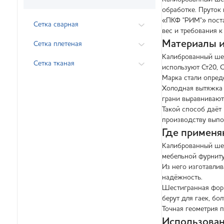
обработке. Пруток
«ПКФ "РИМ"» поста
Сетка сварная
вес и требования к
Материалы и
Сетка плетеная
Калиброванный шес
Сетка тканая
используют Ст20, С
Марка стали опреде
Холодная вытяжка 
грани выравнивают
Такой способ даёт
производству выпо
Где применя
Калиброванный шес
мебельной фурниту
Из него изготавлив
надёжность.
Шестигранная форм
берут для гаек, бо
Точная геометрия 
Использован