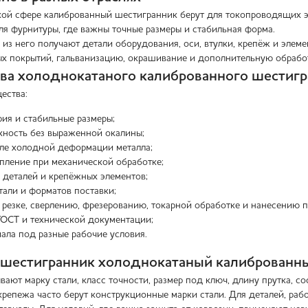
кой сфере калиброванный шестигранник берут для токопроводящих э
я фурнитуры, где важны точные размеры и стабильная форма.
из него получают детали оборудования, оси, втулки, крепёж и элем
х покрытий, гальванизацию, окрашивание и дополнительную обрабо
а холоднокатаного калиброванного шестигр
ества:
рия и стабильные размеры;
хность без выраженной окалины;
ле холодной деформации металла;
пление при механической обработке;
 деталей и крепёжных элементов;
тали и форматов поставки;
 резке, сверлению, фрезерованию, токарной обработке и нанесению 
ГОСТ и технической документации;
ала под разные рабочие условия.
 шестигранник холоднокатаный калиброванн
ают марку стали, класс точности, размер под ключ, длину прутка, со
крепежа часто берут конструкционные марки стали. Для деталей, ра