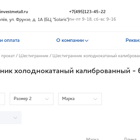
nvestmetall.ru
+7(495)123-45-22
пн-пт 9-18, сб-вс 9-16
олёв, ул. Фрунзе, д. 1А (БЦ "Solaris")
и оплата
О компании
Рекви
 прокат
/
Шестигранник
/
Шестигранник холоднокатаный калиброва
ник холоднокатаный калиброванный - 
Размер 2
Марка
Марка
Длина