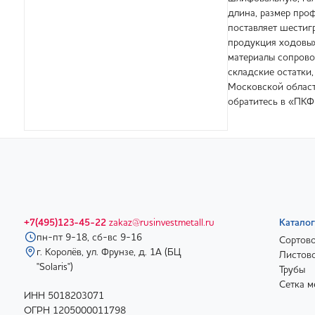
длина, размер про
поставляет шестиг
продукция ходовых
материалы сопрово
складские остатки,
Московской област
обратитесь в «ПКФ
+7(495)123-45-22
zakaz@rusinvestmetall.ru
Каталог
пн-пт 9-18, сб-вс 9-16
Сортово
г. Королёв, ул. Фрунзе, д. 1А (БЦ
Листово
"Solaris")
Трубы
Сетка м
ИНН 5018203071
ОГРН 1205000011798