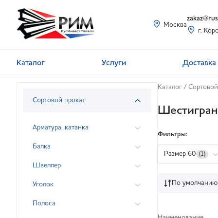
zakaz@rusi
Москва
г. Кор
Каталог
Услуги
Доставка 
Каталог
/
Сортовой
Сортовой прокат
Шестигран
Арматура, катанка
Фильтры:
Балка
Размер 60
(1)
Швеллер
По умолчанию
Уголок
Полоса
Наименование