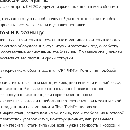
ержавеющий шестигранник.
но рассмотреть 09Г2С и другие марки с повышенными рабочими
, гальваническую или сборочную. Для подготовки партии без
рофиля, вес, марка стали и условия поставки.
ом и в розницу
венных, строительных, ремонтных и машиностроительных задач.
элементов оборудования, фурнитуры и заготовок под обработку.
соответствие нормативным требованиям. По заявке специалисты
рассчитают вес партии и сроки отгрузки.
актеристикам, обратитесь в «ПКФ "РИМ"». Компания подберёт
е.
ормы, изготовленный методом холодной вытяжки и калибровки.
 поверхность без выраженной окалины. После холодной
ее чистую поверхность, чем горячекатаный прокат.
акрепление заготовки и небольшие отклонения при механической
к с заданными параметрами. «ПКФ "РИМ"» поставляет
марку стали, размер под ключ, длину, вес и требования к готовой
 заготовок углеродистых, конструкционных, легированных и
 материал и стали типа AISI, если нужна стойкость к коррозии.