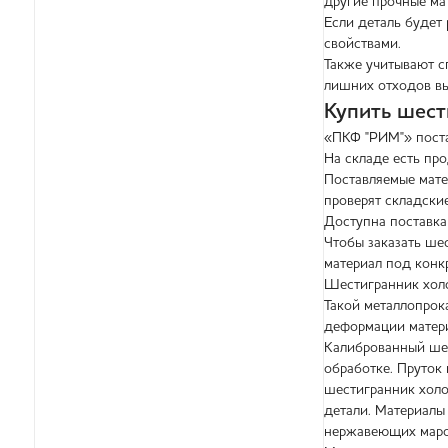
другие прочные ма
Если деталь будет
свойствами.
Также учитывают с
лишних отходов вып
Купить шест
«ПКФ "РИМ"» поста
На складе есть пр
Поставляемые мате
проверят складские
Доступна поставка
Чтобы заказать ше
материал под конк
Шестигранник холо
Такой металлопрок
деформации матери
Калиброванный шес
обработке. Пруток
шестигранник холо
детали. Материалы
нержавеющих марок.