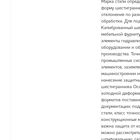
Марка стали опреде
форму шестигранни
отклонения по раз
обработки. Для по
Калиброванный шес
мебельной фурнитур
элементы гидравли
оборудовании и об
производства. Точн
промышленных сист
элементов, заземл
машиностроении из
нанесение защитны
шестигранника Осн
холодной деформац
форматов поставки
документации; под
стали, класс точно
конструкционные м
важна защита от к
можно рассмотреть
шлифовальную, гал