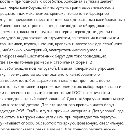
йкость и пригодность к обработке. Холодная вытяжка делает
одит через калибрующий инструмент, грани выравниваются, а
прецизионных механизмов, крепежа, токарной и фрезерной
лину. Где применяют шестигранник холоднокатаный калиброванный
илестроении, строительстве, производстве оборудования,
лементы, валы, оси, втулки, шестерни, переходные детали и
ма удобна для захвата инструментом, закрепления в станочном
тов, шпилек, втулок, шпонок, крепежа и заготовок для серийного
, мебельных конструкций, электротехнических узлов и
 калиброванный шестигранник берут для токопроводящих
где важны точные размеры и стабильная форма. В
ты, работающие под нагрузкой. Гладкая поверхность упрощает
тку. Преимущества холоднокатаного калиброванного
ая поверхность без выраженной окалины; прочность после
ск точных деталей и крепёжных элементов; выбор марок стали и
е и нанесению покрытий; соответствие ГОСТ и технической
ник холоднокатаный калиброванный Для подбора учитывают марку
ания к готовой детали. Для стандартного крепежа часто берут
дходят Ст35, Ст45 и другие прочные материалы. Для условий, где
аботать в нагруженных узлах или при перепадах температуры,
учитывают способ обработки: токарную, фрезерную, сверлильную,
дов выполняется резка в размер. Для точного расчёта нужны