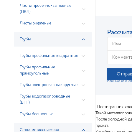
Листы просечно-вытяжные
(ПВЛ)
Листы рифленые
Рассчита
Трубы
Трубы профильные квадратные
Трубы профильные
прямоугольные
Отправ
Нажимая на кноп
Трубы электросварные круглые
Трубы водогазопроводные
(ВГП)
Шестигранник холо
Такой металлопрок
Трубы бесшовные
После холодной де
прокат.
Сетка металлическая
Калиброванный шес