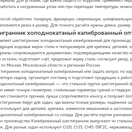
териалы. Для условий, где важна защита от коррозии, применяют н
 работать в нагруженных узлах или при перепадах температуры, мож
пособ обработки: токарную, фрезерную, сверлильную, шлифовальную
олняется резка в размер. Для точного расчёта нужны длина, размер п
игранник холоднокатаный калиброванный опт
вляет шестигранник холоднокатаный калиброванный для производст
одукция ходовых марок стали и типоразмеров для крепежа, деталей, 
риалы сопровождаются документами, подтверждающими качество и 
 остатки, подготовят счёт, предложат марку стали, согласуют резку, 
 по Москве, Московской области и регионам России.
стигранник холоднокатаный калиброванный или задать вопрос по хар
ретную задачу, организует поставку и подготовит продукцию к работ
днокатаный калиброванный — это стальной пруток шестигранной ф
ат имеет точную геометрию, стабильные параметры граней и гладкую
ал становится прочнее, лучше сопротивляется износу и получает бол
тигранник берут для задач, где важны точные размеры, надёжное з
 используют для деталей, крепежа, элементов механизмов и заготово
днокатаный калиброванный со склада. Для расчёта партии учитывают 
 и производство Калиброванный шестигранник выпускают из стальных
 Для разных задач используют Ст20, Ст35, Ст45, 09Г2С, нержавеющий