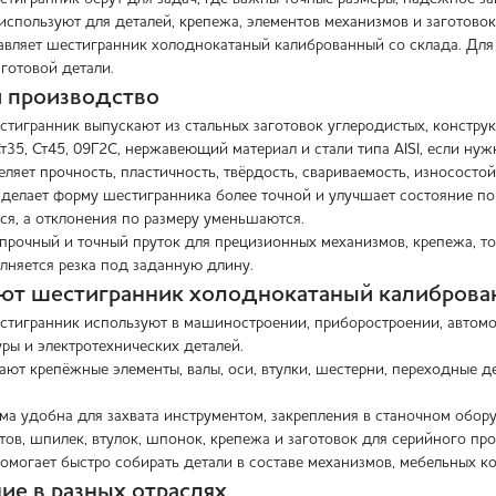
 используют для деталей, крепежа, элементов механизмов и заготово
вляет шестигранник холоднокатаный калиброванный со склада. Для р
 готовой детали.
 производство
тигранник выпускают из стальных заготовок углеродистых, констру
т35, Ст45, 09Г2С, нержавеющий материал и стали типа AISI, если нуж
ляет прочность, пластичность, твёрдость, свариваемость, износостой
делает форму шестигранника более точной и улучшает состояние по
ся, а отклонения по размеру уменьшаются.
 прочный и точный пруток для прецизионных механизмов, крепежа, т
лняется резка под заданную длину.
ют шестигранник холоднокатаный калибров
тигранник используют в машиностроении, приборостроении, автомоб
ры и электротехнических деталей.
ают крепёжные элементы, валы, оси, втулки, шестерни, переходные д
а удобна для захвата инструментом, закрепления в станочном обор
лтов, шпилек, втулок, шпонок, крепежа и заготовок для серийного пр
помогает быстро собирать детали в составе механизмов, мебельных к
ие в разных отраслях