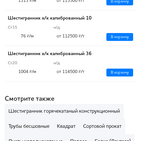
1313
/м
от 115500
/т
₽
₽
В корзину
Шестигранник х/к калиброванный 10
Ст35
н/д
76
/м
от 112500
/т
₽
₽
В корзину
Шестигранник х/к калиброванный 36
Ст20
н/д
1004
/м
от 114500
/т
₽
₽
В корзину
Смотрите также
Шестигранник горячекатаный конструкционный
Трубы бесшовные
Квадрат
Сортовой прокат