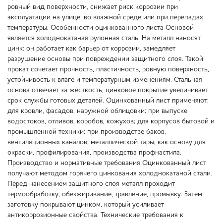
ровный вид поверхности, снижает риск коррозии при
эксплуатации на улице, во влажной среде или при перепадах
температуры. Особенности оцинкованного листа Основой
является холоднокатаная рулонная сталь. На металл наносят
цинк: он работает как барьер от коррозии, замедляет
разрушение основы при повреждении защитного слоя. Такой
прокат сочетает прочность, пластичность, ровную поверхность,
устойчивость к влаге и температурным изменениям. Стальная
основа отвечает за жесткость, цинковое покрытие увеличивает
срок службы готовых деталей. Оцинкованный лист применяют:
для кровли, фасадов, наружной облицовки; при выпуске
водостоков, отливов, коробов, кожухов; для корпусов бытовой и
промышленной техники; при производстве баков,
вентиляционных каналов, металлической тары; как основу для
окраски, профилирования, производства профнастила.
Производство и нормативные требования Оцинкованный лист
получают методом горячего цинкования холоднокатаной стали.
Перед нанесением защитного слоя металл проходит
термообработку, обезжиривание, травление, промывку. Затем
заготовку покрывают цинком, который усиливает
антикоррозионные свойства. Технические требования к