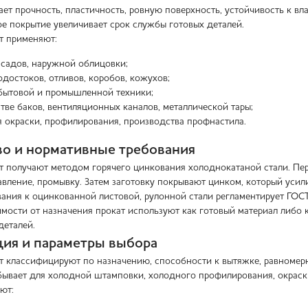
ает прочность, пластичность, ровную поверхность, устойчивость к вл
ое покрытие увеличивает срок службы готовых деталей.
т применяют:
асадов, наружной облицовки;
одостоков, отливов, коробов, кожухов;
бытовой и промышленной техники;
тве баков, вентиляционных каналов, металлической тары;
я окраски, профилирования, производства профнастила.
о и нормативные требования
 получают методом горячего цинкования холоднокатаной стали. Пер
авление, промывку. Затем заготовку покрывают цинком, который усил
вания к оцинкованной листовой, рулонной стали регламентирует ГОСТ
имости от назначения прокат используют как готовый материал либо 
еталей.
ия и параметры выбора
 классифицируют по назначению, способности к вытяжке, равномерн
бывает для холодной штамповки, холодного профилирования, окраск
ют: