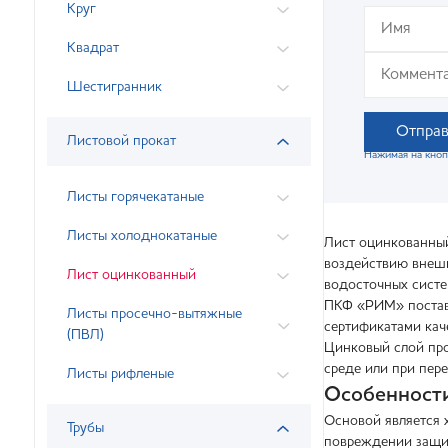
Круг
Квадрат
Шестигранник
Отправ
Листовой прокат
Нажимая на кноп
Листы горячекатаные
Листы холоднокатаные
Лист оцинкованный
воздействию внешн
Лист оцинкованный
водосточных систе
ПКФ «РИМ» поставл
Листы просечно-вытяжные
сертификатами кач
(ПВЛ)
Цинковый слой про
среде или при пер
Листы рифленые
Особенности
Основой является х
Трубы
повреждении защи