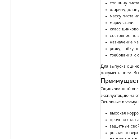
толщину листа
ширину, длину
массу листа ил
марку стали;
класс цинково
состояние пов
назначение ма
резку, гибку,
требования к 
Для выпуска оцинко
документацией. Вы
Преимуществ
Оцинкованный лист
эксплуатацию на о
Основные преимущ
высокая корро
прочная сталь
защитные свой
ровная поверх