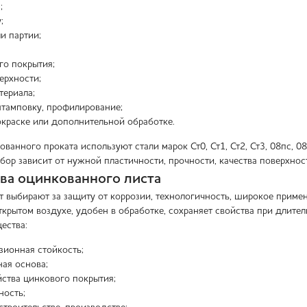
;
;
и партии;
го покрытия;
ерхности;
териала;
 штамповку, профилирование;
окраске или дополнительной обработке.
ванного проката используют стали марок Ст0, Ст1, Ст2, Ст3, 08пс, 
бор зависит от нужной пластичности, прочности, качества поверхнос
а оцинкованного листа
 выбирают за защиту от коррозии, технологичность, широкое примен
ткрытом воздухе, удобен в обработке, сохраняет свойства при длите
ества:
зионная стойкость;
ная основа;
ства цинкового покрытия;
ность;