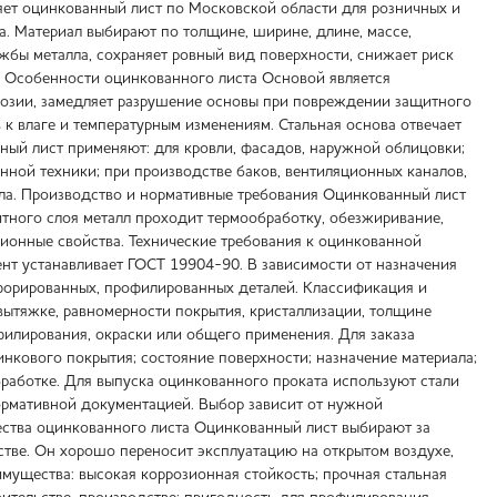
яет оцинкованный лист по Московской области для розничных и
ва. Материал выбирают по толщине, ширине, длине, массе,
жбы металла, сохраняет ровный вид поверхности, снижает риск
ы. Особенности оцинкованного листа Основой является
оррозии, замедляет разрушение основы при повреждении защитного
ь к влаге и температурным изменениям. Стальная основа отвечает
нный лист применяют: для кровли, фасадов, наружной облицовки;
нной техники; при производстве баков, вентиляционных каналов,
ила. Производство и нормативные требования Оцинкованный лист
тного слоя металл проходит термообработку, обезжиривание,
зионные свойства. Технические требования к оцинкованной
ент устанавливает ГОСТ 19904-90. В зависимости от назначения
ерфорированных, профилированных деталей. Классификация и
ытяжке, равномерности покрытия, кристаллизации, толщине
илирования, окраски или общего применения. Для заказа
цинкового покрытия; состояние поверхности; назначение материала;
бработке. Для выпуска оцинкованного проката используют стали
 нормативной документацией. Выбор зависит от нужной
ества оцинкованного листа Оцинкованный лист выбирают за
стве. Он хорошо переносит эксплуатацию на открытом воздухе,
мущества: высокая коррозионная стойкость; прочная стальная