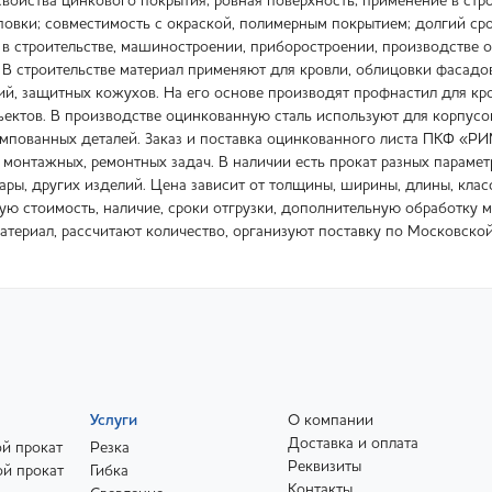
свойства цинкового покрытия; ровная поверхность; применение в стр
мповки; совместимость с окраской, полимерным покрытием; долгий с
 в строительстве, машиностроении, приборостроении, производстве 
 В строительстве материал применяют для кровли, облицовки фасадов
ий, защитных кожухов. На его основе производят профнастил для кро
ктов. В производстве оцинкованную сталь используют для корпусов 
мпованных деталей. Заказ и поставка оцинкованного листа ПКФ «РИ
 монтажных, ремонтных задач. В наличии есть прокат разных параме
тары, других изделий. Цена зависит от толщины, ширины, длины, клас
ную стоимость, наличие, сроки отгрузки, дополнительную обработку
териал, рассчитают количество, организуют поставку по Московской
Услуги
О компании
Доставка и оплата
й прокат
Резка
Реквизиты
й прокат
Гибка
Контакты