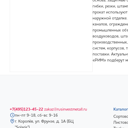
основа; защитные 
гибки, резки, шта
прокат используют
наружной отделке.
каналов, огражден
промышленных объе
воздуховодов, шта
производственных,
систем, корпусов, 
поставки. Актуаль
«РИМ» подберут ма
+7(495)123-45-22
zakaz@rusinvestmetall.ru
Каталог
пн-пт 9-18, сб-вс 9-16
Сортово
г. Королёв, ул. Фрунзе, д. 1А (БЦ
Листово
"Solaris")