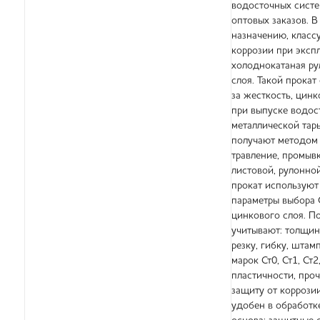
водосточных систе
оптовых заказов. В
назначению, класс
коррозии при эксп
холоднокатаная ру
слоя. Такой прокат
за жесткость, цин
при выпуске водос
металлической тар
получают методом 
травление, промыв
листовой, рулонно
прокат используют
параметры выбора 
цинкового слоя. П
учитывают: толщину
резку, гибку, шта
марок Ст0, Ст1, Ст
пластичности, про
защиту от коррози
удобен в обработк