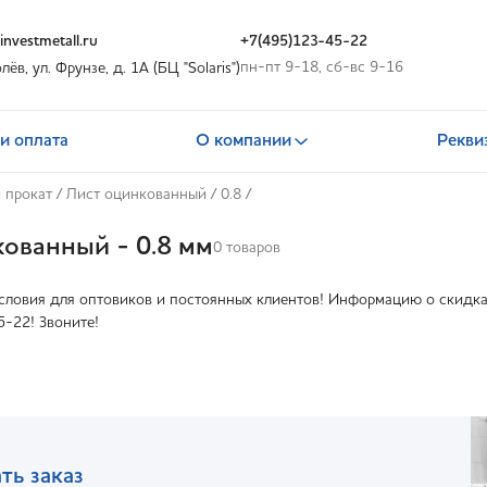
nvestmetall.ru
+7(495)123-45-22
пн-пт 9-18, сб-вс 9-16
олёв, ул. Фрунзе, д. 1А (БЦ "Solaris")
и оплата
О компании
Рекви
 прокат
/
Лист оцинкованный
/
0.8
/
ованный - 0.8 мм
0 товаров
ловия для оптовиков и постоянных клиентов! Информацию о скидках
5-22! Звоните!
ть заказ