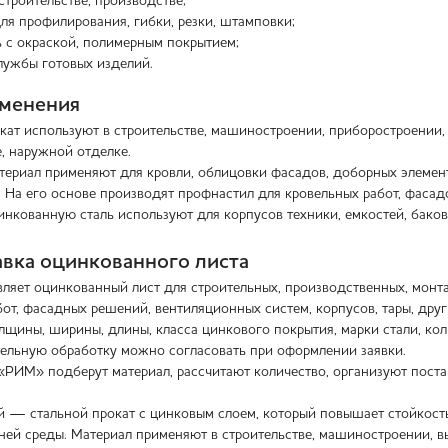
строительстве, производстве;
ля профилирования, гибки, резки, штамповки;
 с окраской, полимерным покрытием;
лужбы готовых изделий.
именения
ат используют в строительстве, машиностроении, приборостроении
е, наружной отделке.
атериал применяют для кровли, облицовки фасадов, доборных элемент
 На его основе производят профнастил для кровельных работ, фасад
инкованную сталь используют для корпусов техники, емкостей, бако
тавка оцинкованного листа
яет оцинкованный лист для строительных, производственных, монтаж
от, фасадных решений, вентиляционных систем, корпусов, тары, друг
лщины, ширины, длины, класса цинкового покрытия, марки стали, кол
тельную обработку можно согласовать при оформлении заявки.
РИМ» подберут материал, рассчитают количество, организуют поста
 — стальной прокат с цинковым слоем, который повышает стойкость 
ей среды. Материал применяют в строительстве, машиностроении, в