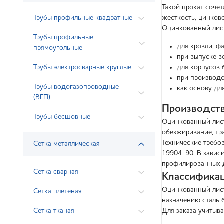
Такой прокат сочет
Трубы профильные квадратные
жесткость, цинков
Оцинкованный лис
Трубы профильные
для кровли, ф
прямоугольные
при выпуске в
Трубы электросварные круглые
для корпусов 
при производс
Трубы водогазопроводные
как основу дл
(ВГП)
Производств
Трубы бесшовные
Оцинкованный лист
обезжиривание, тр
Технические требо
Сетка металлическая
19904-90. В завис
профилированных д
Сетка сварная
Классификац
Оцинкованный лист
Сетка плетеная
назначению сталь 
Сетка тканая
Для заказа учитыва