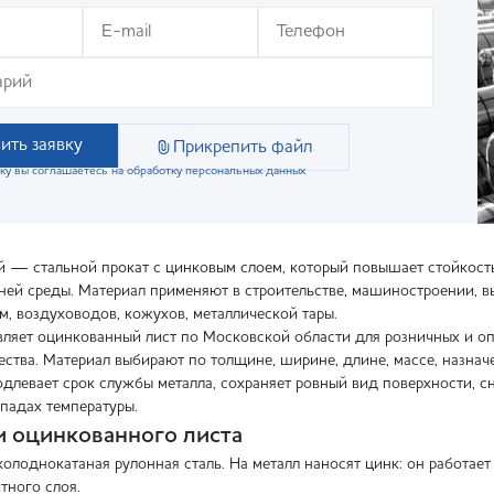
ить заявку
Прикрепить файл
ку вы соглашаетесь на обработку персональных данных
 — стальной прокат с цинковым слоем, который повышает стойкость 
ей среды. Материал применяют в строительстве, машиностроении, в
м, воздуховодов, кожухов, металлической тары.
яет оцинкованный лист по Московской области для розничных и опто
ества. Материал выбирают по толщине, ширине, длине, массе, назнач
длевает срок службы металла, сохраняет ровный вид поверхности, сн
епадах температуры.
 оцинкованного листа
олоднокатаная рулонная сталь. На металл наносят цинк: он работает
тного слоя.