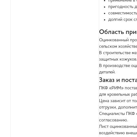
применение в 
пригодность д
совместимость
долгий срок с
Область пр
Оцинкованный прок
сельском хозяйств
В строительстве м
защитных кожухов.
В производстве оц
деталей.
Заказ и пос
ПКФ «РИМ» поставл
для кровельных раб
Цена зависит от то
отгрузки, дополни
Специалисты ПКФ «
согласованию.
Лист оцинкованный
воздействию внешн