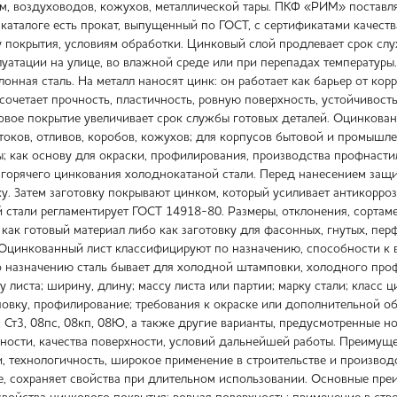
м, воздуховодов, кожухов, металлической тары. ПКФ «РИМ» поставл
 каталоге есть прокат, выпущенный по ГОСТ, с сертификатами качест
у покрытия, условиям обработки. Цинковый слой продлевает срок слу
луатации на улице, во влажной среде или при перепадах температур
лонная сталь. На металл наносят цинк: он работает как барьер от к
 сочетает прочность, пластичность, ровную поверхность, устойчивост
ковое покрытие увеличивает срок службы готовых деталей. Оцинкова
токов, отливов, коробов, кожухов; для корпусов бытовой и промышле
ы; как основу для окраски, профилирования, производства профнаст
горячего цинкования холоднокатаной стали. Перед нанесением защи
ку. Затем заготовку покрывают цинком, который усиливает антикорро
й стали регламентирует ГОСТ 14918-80. Размеры, отклонения, сортам
 как готовый материал либо как заготовку для фасонных, гнутых, п
Оцинкованный лист классифицируют по назначению, способности к в
о назначению сталь бывает для холодной штамповки, холодного проф
 листа; ширину, длину; массу листа или партии; марку стали; класс 
мповку, профилирование; требования к окраске или дополнительной о
2, Ст3, 08пс, 08кп, 08Ю, а также другие варианты, предусмотренные
чности, качества поверхности, условий дальнейшей работы. Преимущ
и, технологичность, широкое применение в строительстве и производ
е, сохраняет свойства при длительном использовании. Основные преи