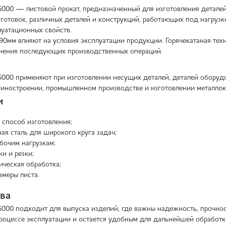
6000 — листовой прокат, предназначенный для изготовления детале
готовок, различных деталей и конструкций, работающих под нагрузко
луатационных свойств.
90мм влияют на условия эксплуатации продукции. Горячекатаная тех
лнения последующих производственных операций.
6000 применяют при изготовлении несущих деталей, деталей оборудо
шиностроении, промышленном производстве и изготовлении металлок
и
 способ изготовления;
ая сталь для широкого круга задач;
абочим нагрузкам;
и и резки;
ическая обработка;
змеры листа.
ва
6000 подходит для выпуска изделий, где важны надежность, прочнос
процессе эксплуатации и остается удобным для дальнейшей обработк