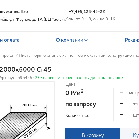
nvestmetall.ru
+7(495)123-45-22
пн-пт 9-18, сб-вс 9-16
олёв, ул. Фрунзе, д. 1А (БЦ "Solaris")
и оплата
О компании
Рекви
 прокат
/
Листы горячекатаные
/
Лист горячекатаный конструкционн
х2000х6000 Ст45
Артикул: 595455
523 человек интересовались данным товаром
Цена
2
0
/м
₽
по запросу
2000 мм
Количество:
>
6000 мм
Ку
В корзину