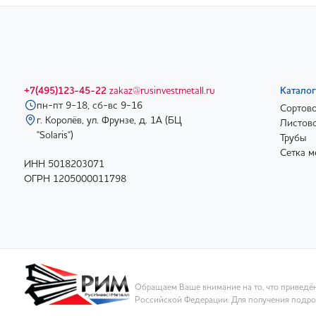
+7(495)123-45-22
zakaz@rusinvestmetall.ru
Каталог
пн-пт 9-18, сб-вс 9-16
Сортово
г. Королёв, ул. Фрунзе, д. 1А (БЦ
Листово
"Solaris")
Трубы
Сетка м
ИНН 5018203071
ОГРН 1205000011798
Обращаем Ваше внимание на то, что приведён
Российской Федерации. Для получения подроб