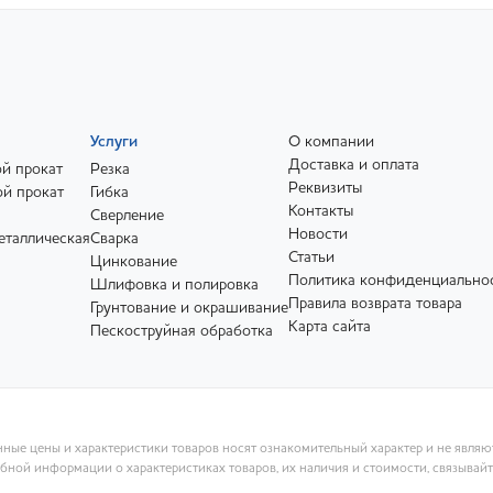
Услуги
О компании
Доставка и оплата
й прокат
Резка
Реквизиты
й прокат
Гибка
Контакты
Сверление
Новости
еталлическая
Сварка
Статьи
Цинкование
Политика конфиденциально
Шлифовка и полировка
Правила возврата товара
Грунтование и окрашивание
Карта сайта
Пескоструйная обработка
ные цены и характеристики товаров носят ознакомительный характер и не явля
ной информации о характеристиках товаров, их наличия и стоимости, связывай