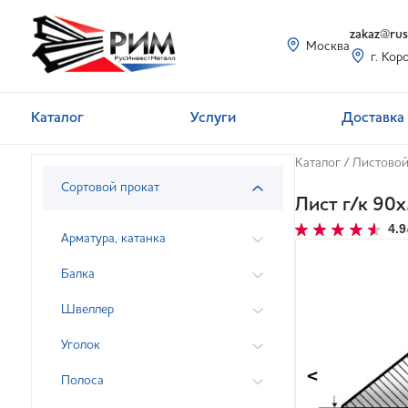
zakaz@rusi
Москва
г. Кор
Каталог
Услуги
Доставка 
Каталог
/
Листовой
Сортовой прокат
Лист г/к 90
4.9
Арматура, катанка
Балка
Швеллер
Уголок
<
Полоса