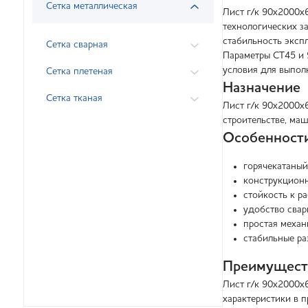
Сетка металлическая
Лист г/к 90х2000х
технологических за
стабильность эксп
Сетка сварная
Параметры СТ45 и 
условия для выпо
Сетка плетеная
Назначение
Сетка тканая
Лист г/к 90х2000х
строительстве, ма
Особенност
горячекатаный
конструкционн
стойкость к р
удобство сварк
простая механ
стабильные ра
Преимущест
Лист г/к 90х2000х
характеристики в 