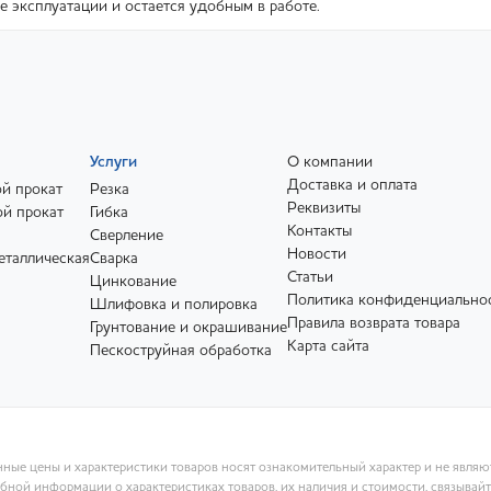
е эксплуатации и остается удобным в работе.
Услуги
О компании
Доставка и оплата
й прокат
Резка
Реквизиты
й прокат
Гибка
Контакты
Сверление
Новости
еталлическая
Сварка
Статьи
Цинкование
Политика конфиденциально
Шлифовка и полировка
Правила возврата товара
Грунтование и окрашивание
Карта сайта
Пескоструйная обработка
ные цены и характеристики товаров носят ознакомительный характер и не явля
ной информации о характеристиках товаров, их наличия и стоимости, связывай