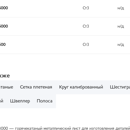
6000
Ст3
н/д
6000
Ст3
н/д
500
Ст3
н/д
акже
атаные
Сетка плетеная
Круг калиброванный
Шестигра
ый
Швеллер
Полоса
3000 — горячекатаный металлический лист для изготовления деталей