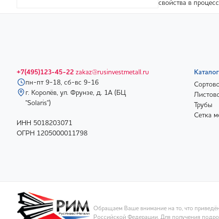
свойства в процесс
+7(495)123-45-22
zakaz@rusinvestmetall.ru
Каталог
пн-пт 9-18, сб-вс 9-16
Сортово
г. Королёв, ул. Фрунзе, д. 1А (БЦ
Листово
"Solaris")
Трубы
Сетка м
ИНН 5018203071
ОГРН 1205000011798
Обращаем Ваше внимание на то, что приведён
Российской Федерации. Для получения подроб