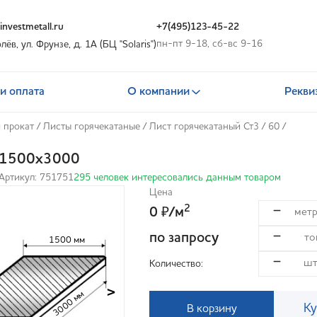
nvestmetall.ru
+7(495)123-45-22
пн-пт 9-18, сб-вс 9-16
олёв, ул. Фрунзе, д. 1А (БЦ "Solaris")
и оплата
О компании
Рекви
 прокат
/
Листы горячекатаные
/
Лист горячекатаный Ст3
/
60
/
0х1500х3000
Артикул: 751751
295 человек интересовались данным товаром
Цена
2
0
/м
₽
по запросу
1500 мм
Количество:
>
3000 мм
Ку
В корзину