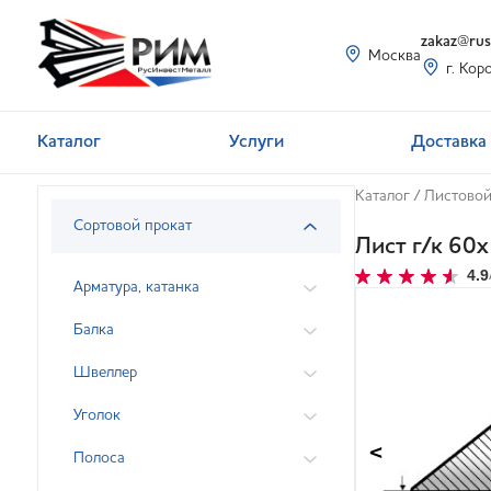
zakaz@rusi
Москва
г. Кор
Каталог
Услуги
Доставка 
Каталог
/
Листовой
Сортовой прокат
Лист г/к 6
4.9
Арматура, катанка
Балка
Швеллер
Уголок
<
Полоса