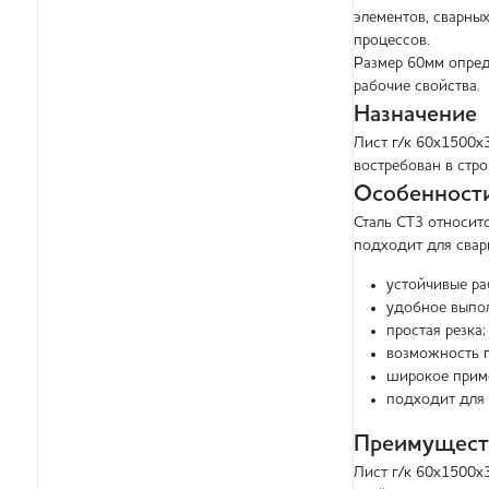
элементов, сварны
процессов.
Размер 60мм опред
рабочие свойства.
Назначение
Лист г/к 60х1500х
востребован в стр
Особенности
Сталь СТ3 относит
подходит для свар
устойчивые ра
удобное выпол
простая резка;
возможность г
широкое прим
подходит для 
Преимущест
Лист г/к 60х1500х