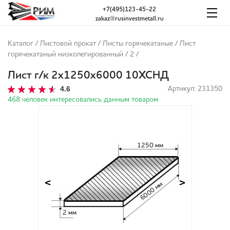
+7(495)123-45-22
zakaz@rusinvestmetall.ru
Каталог
/
Листовой прокат
/
Листы горячекатаные
/
Лист
горячекатаный низколегированный
/
2
/
Лист г/к 2х1250х6000 10ХСНД
4.6
Артикул: 231350
468 человек интересовались данным товаром
1250 мм
<
>
6000 мм
2 мм