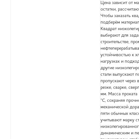
Цена зависит от ма
остатки, рассчитаю
Чтобы заказать кв
подберём материал
Квадрат низколеги
выбирают для зада
строительстве, пр
нефтеперерабатыва
устойчивостью к х
нагрузках и подхо
другие низколегир
стали выпускают п
пропускают через в
резке, сварке, све
мм. Масса проката
°C, сохраняя прочн
механической дора
пяти обычных клас
учитывают марку ст
низколегированног
динамическим и пе