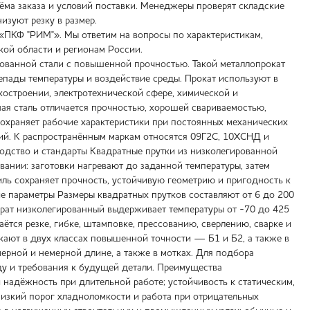
бъёма заказа и условий поставки. Менеджеры проверят складские
изуют резку в размер.
в «ПКФ "РИМ"». Мы ответим на вопросы по характеристикам,
кой области и регионам России.
рованной стали с повышенной прочностью. Такой металлопрокат
епады температуры и воздействие среды. Прокат используют в
костроении, электротехнической сфере, химической и
ая сталь отличается прочностью, хорошей свариваемостью,
сохраняет рабочие характеристики при постоянных механических
кций. К распространённым маркам относятся 09Г2С, 10ХСНД и
водство и стандарты Квадратные прутки из низколегированной
ании: заготовки нагревают до заданной температуры, затем
иль сохраняет прочность, устойчивую геометрию и пригодность к
кие параметры Размеры квадратных прутков составляют от 6 до 200
драт низколегированный выдерживает температуры от -70 до 425
ётся резке, гибке, штамповке, прессованию, сверлению, сварке и
кают в двух классах повышенной точности — Б1 и Б2, а также в
мерной и немерной длине, а также в мотках. Для подбора
реду и требования к будущей детали. Преимущества
 надёжность при длительной работе; устойчивость к статическим,
изкий порог хладноломкости и работа при отрицательных