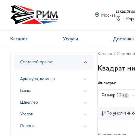
zakaz@rusi
Москва
г. Кор
Каталог
Услуги
Доставка 
Каталог
/
Сортовой
Сортовой прокат
Квадрат н
Арматура, катанка
Фильтры:
Балка
Размер 30
(1)
Швеллер
По умолчанию
Уголок
Полоса
Наименование