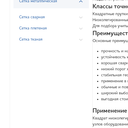
Сетка металлическая
Классы точн
Квадратные прутки
Сетка сварная
Низколегированный
Для подбора учитыв
Сетка плетеная
Преимуществ
Сетка тканая
Основные преимуще
прочность и н
устойчивость 
хорошая свари
низкий порог 
стабильная ге
применение в 
обычные и по
широкий выбор
выгодная стои
Применение
Квадрат низколегир
узлов оборудовани