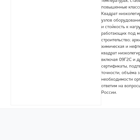
температурах; ста
повышенные классы
Квадрат низколегир
узлов оборудовани
и стойкость к наг
работающих под ме
строительство; арх
химическая и нефт
квадрат низколеги
включая 09Г2С и д
сертификаты, подтв
точности, объёма з
необходимости орг
ответим на вопрос
России.