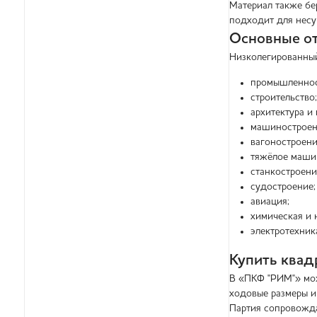
Материал также бер
подходит для несу
Основные о
Низколегированный
промышленнос
строительство;
архитектура и
машиностроен
вагоностроени
тяжёлое маши
станкостроени
судостроение;
авиация;
химическая и
электротехник
Купить квад
В «ПКФ "РИМ"» мож
ходовые размеры и
Партия сопровожда