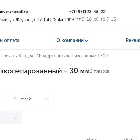
nvestmetall.ru
+7(495)123-45-22
пн-пт 9-18, сб-вс 9-16
олёв, ул. Фрунзе, д. 1А (БЦ "Solaris")
и оплата
О компании
Рекви
 прокат
/
Квадрат
/
Квадрат низколегированный
/
30
/
изколегированный - 30 мм
2 товаров
Размер 2
Марка
Длина