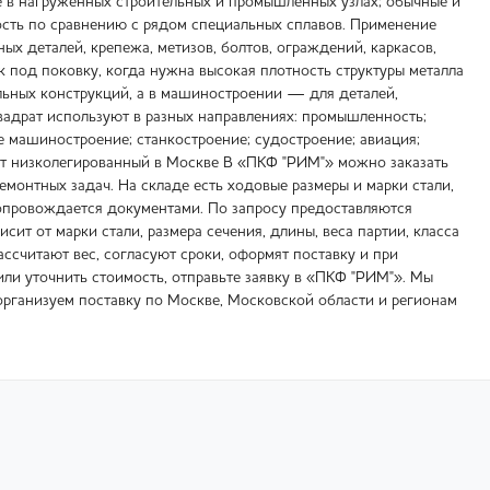
ие в нагруженных строительных и промышленных узлах; обычные и
ость по сравнению с рядом специальных сплавов. Применение
ых деталей, крепежа, метизов, болтов, ограждений, каркасов,
к под поковку, когда нужна высокая плотность структуры металла
ельных конструкций, а в машиностроении — для деталей,
адрат используют в разных направлениях: промышленность;
е машиностроение; станкостроение; судостроение; авиация;
ат низколегированный в Москве В «ПКФ "РИМ"» можно заказать
емонтных задач. На складе есть ходовые размеры и марки стали,
сопровождается документами. По запросу предоставляются
ит от марки стали, размера сечения, длины, веса партии, класса
ассчитают вес, согласуют сроки, оформят поставку и при
или уточнить стоимость, отправьте заявку в «ПКФ "РИМ"». Мы
организуем поставку по Москве, Московской области и регионам