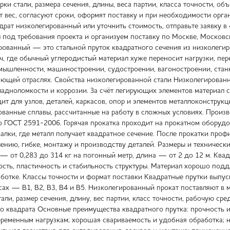
рки стали, размера сечения, длины, веса партии, класса точности, о
т вес, согласуют сроки, оформят поставку и при необходимости орган
адрат низколегированный или уточнить стоимость, отправьте заявку 
 под требования проекта и организуем поставку по Москве, Московс
рованный — это стальной пруток квадратного сечения из низколеги
ч, где обычный углеродистый материал хуже переносит нагрузки, пер
омышленности, машиностроении, судостроении, вагоностроении, стан
ющей отраслях. Свойства низколегированной стали Низколегированн
ладноломкости и коррозии. За счёт легирующих элементов материал 
дит для узлов, деталей, каркасов, опор и элементов металлоконстру
ованные сплавы, рассчитанные на работу в сложных условиях. Произ
о ГОСТ 2591-2006. Горячая прокатка проходит на прокатном оборудов
алки, где металл получает квадратное сечение. После прокатки проф
рлению, гибке, монтажу и производству деталей. Размеры и техничес
 — от 0,283 до 314 кг на погонный метр, длина — от 2 до 12 м. Ква
ость, пластичность и стабильность структуры. Материал хорошо подда
ботке. Классы точности и формат поставки Квадратные прутки выпус
сах — В1, В2, В3, В4 и В5. Низколегированный прокат поставляют в 
али, размер сечения, длину, вес партии, класс точности, рабочую с
о квадрата Основные преимущества квадратного прутка: прочность и
ременным нагрузкам; хорошая свариваемость и удобная обработка; н