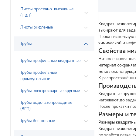
Листы просечно-вытяжные
(ПВЛ)
Квадрат низколеги
Листы рифленые
выбирают для зада
Прокат используют
химической и нефт
Трубы
Свойства ни
Низколегированная
Трубы профильные квадратные
материал сохраняет
металлоконструкци
Трубы профильные
К распространённы
прямоугольные
Производств
Трубы электросварные круглые
Квадратные прутки
нагревают до задан
Трубы водогазопроводные
После прокатки про
(ВГП)
Размеры и т
Трубы бесшовные
Размеры квадратны
Квадрат низколеги
поддаётся резке, г