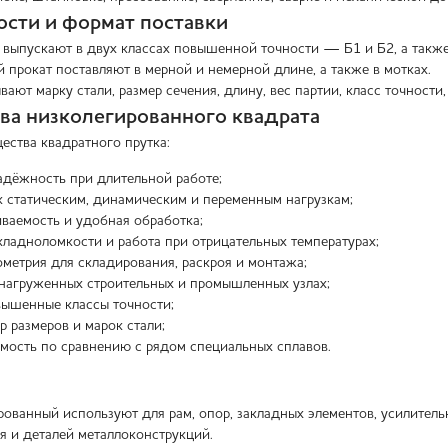
ости и формат поставки
 выпускают в двух классах повышенной точности — Б1 и Б2, а также 
 прокат поставляют в мерной и немерной длине, а также в мотках.
ают марку стали, размер сечения, длину, вес партии, класс точности
а низколегированного квадрата
ства квадратного прутка:
адёжность при длительной работе;
к статическим, динамическим и переменным нагрузкам;
ваемость и удобная обработка;
хладноломкости и работа при отрицательных температурах;
ометрия для складирования, раскроя и монтажа;
нагруженных строительных и промышленных узлах;
вышенные классы точности;
 размеров и марок стали;
мость по сравнению с рядом специальных сплавов.
ованный используют для рам, опор, закладных элементов, усилительн
я и деталей металлоконструкций.