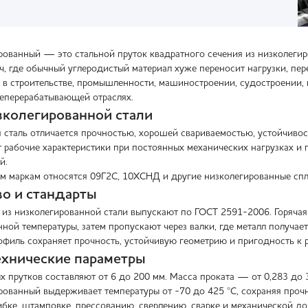
рованный — это стальной пруток квадратного сечения из низколеги
ч, где обычный углеродистый материал хуже переносит нагрузки, пер
 в строительстве, промышленности, машиностроении, судостроении, 
еперерабатывающей отраслях.
зколегированной стали
 сталь отличается прочностью, хорошей свариваемостью, устойчивос
 рабочие характеристики при постоянных механических нагрузках и п
й.
м маркам относятся 09Г2С, 10ХСНД и другие низколегированные спла
о и стандарты
 из низколегированной стали выпускают по ГОСТ 2591-2006. Горячая
ной температуры, затем пропускают через валки, где металл получает
филь сохраняет прочность, устойчивую геометрию и пригодность к ре
ехнические параметры
х прутков составляют от 6 до 200 мм. Масса проката — от 0,283 до 3
рованный выдерживает температуры от -70 до 425 °C, сохраняя прочн
ибке, штамповке, прессованию, сверлению, сварке и механической до