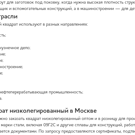
ут для заготовок под поковку, когда нужна высокая плотность струк
щих и вспомогательных конструкций, а в машиностроении — для де
трасли
 квадрат используют в разных направлениях:
ть;
 кузнечное дело;
ие;
е;
ностроение;
е;
 нефтеперерабатывающая промышленность;
а.
рат низколегированный в Москве
но заказать квадрат низколегированный оптом и в розницу для прои
 марки стали, включая 09Г2С и другие сплавы для конструкций, рабо
ется документами. По запросу предоставляются сертификаты, подтв