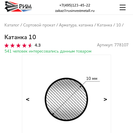
+7(495)123-45-22
zakaz@rusinvestmetall.ru
Каталог
/
Сортовой прокат
/
Арматура, катанка
/
Катанка
/
10
/
Катанка 10
4.3
Артикул: 778107
541 человек интересовались данным товаром
10 мм
<
>