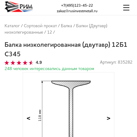
+7(495)123-45-22
zakaz@rusinvestmetall.ru
Каталог
/
Сортовой прокат
/
Балка
/
Балки (Двутавр)
низколегированные
/
12
/
Балка низколегированная (двутавр) 12Б1
С345
4.9
Артикул: 835282
248 человек интересовались данным товаром
118 мм
<
>