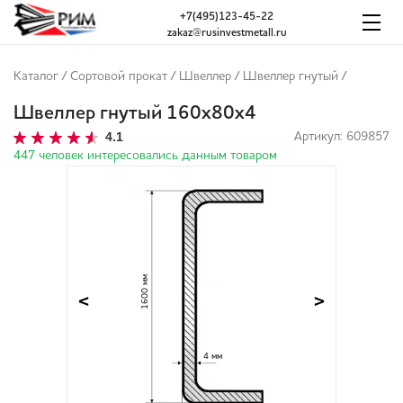
+7(495)123-45-22
zakaz@rusinvestmetall.ru
Каталог
/
Сортовой прокат
/
Швеллер
/
Швеллер гнутый
/
Швеллер гнутый 160х80х4
4.1
Артикул: 609857
447 человек интересовались данным товаром
1600 мм
<
>
4 мм