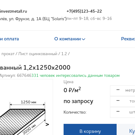
nvestmetall.ru
+7(495)123-45-22
пн-пт 9-18, сб-вс 9-16
олёв, ул. Фрунзе, д. 1А (БЦ "Solaris")
и оплата
О компании
Рекви
 прокат
/
Лист оцинкованный
/
1.2
/
ованный 1,2х1250х2000
Артикул: 667646
331 человек интересовались данным товаром
Цена
2
0
/м
₽
по запросу
1250 мм
Количество:
>
2000 мм
Ку
В корзину