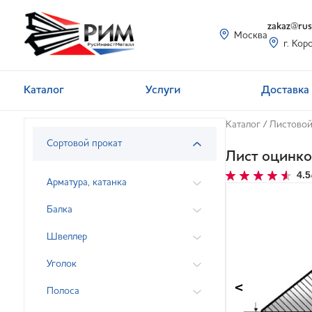
zakaz@rusi
Москва
г. Кор
Каталог
Услуги
Доставка 
Каталог
/
Листовой
Сортовой прокат
Лист оцинк
4.5
Арматура, катанка
Балка
Швеллер
Уголок
<
Полоса