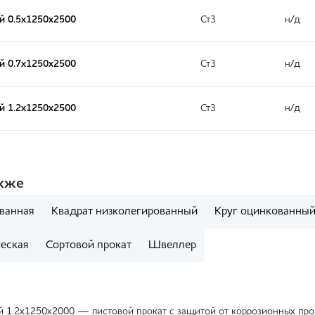
й 0.5х1250х2500
Ст3
н/д
й 0.7х1250х2500
Ст3
н/д
й 1.2х1250х2500
Ст3
н/д
акже
ванная
Квадрат низколегированный
Круг оцинкованны
ческая
Сортовой прокат
Швеллер
 1.2х1250х2000 — листовой прокат с защитой от коррозионных проц