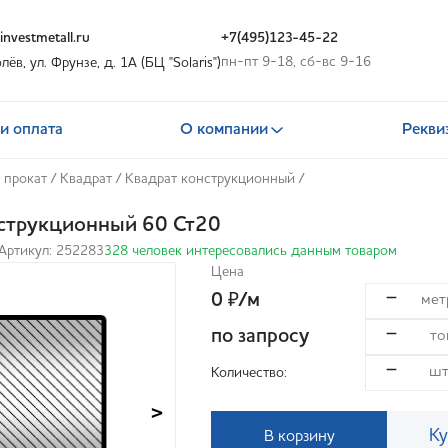
nvestmetall.ru
+7(495)123-45-22
пн-пт 9-18, сб-вс 9-16
олёв, ул. Фрунзе, д. 1А (БЦ "Solaris")
и оплата
О компании
Рекви
 прокат
/
Квадрат
/
Квадрат конструкционный
/
струкционный 60 Ст20
Артикул: 252283
328 человек интересовались данным товаром
Цена
0
/м
₽
по запросу
Количество:
>
Ку
В корзину