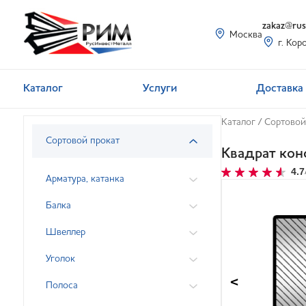
zakaz@rusi
Москва
г. Кор
Каталог
Услуги
Доставка 
Каталог
/
Сортовой
Сортовой прокат
Квадрат кон
4.7
Арматура, катанка
Балка
Швеллер
Уголок
<
Полоса