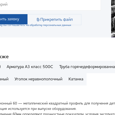
ить заявку
Прикрепить файл
ку вы соглашаетесь на обработку персональных данных
акже
)
Арматура А3 класс 500С
Труба горячедеформированна
таный
Уголок неравнополочный
Катанка
ионный 60 — металлический квадратный профиль для получения детал
кция используется при выпуске оборудования.
лнение 60мм определяют прочностные показатели, условия эксплуата