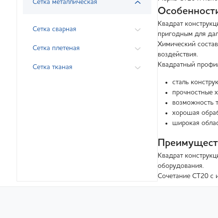
Сетка металлическая
Особенности
Квадрат конструкц
Сетка сварная
пригодным для да
Химический состав
Сетка плетеная
воздействия.
Квадратный профил
Сетка тканая
сталь констру
прочностные х
возможность т
хорошая обра
широкая облас
Преимуществ
Квадрат конструкц
оборудования.
Сочетание СТ20 с 