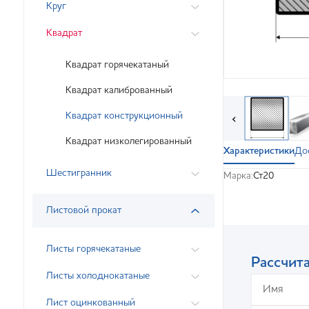
Круг
Квадрат
Квадрат горячекатаный
Квадрат калиброванный
Квадрат конструкционный
‹
Квадрат низколегированный
Характеристики
До
Шестигранник
Марка:
Ст20
Листовой прокат
Листы горячекатаные
Рассчита
Листы холоднокатаные
Лист оцинкованный