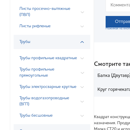
Листы просечно-вытяжные
(ПВЛ)
Отправ
Листы рифленые
Нажимая на кноп
Трубы
Трубы профильные квадратные
Смотрите т
Трубы профильные
прямоугольные
Балка (Двутавр
Трубы электросварные круглые
Круг горячека
Трубы водогазопроводные
(ВГП)
Трубы бесшовные
Квадрат конструкц
назначения. Проду
Марка СТ20 и испо