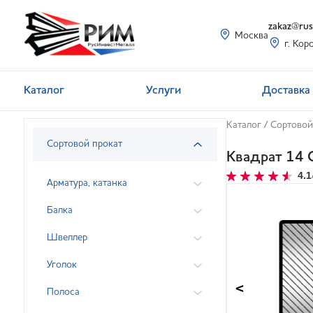
zakaz@rusi
Москва
г. Кор
Каталог
Услуги
Доставка 
Каталог
/
Сортовой
Сортовой прокат
Квадрат 14 
4.1
Арматура, катанка
Балка
Швеллер
Уголок
<
Полоса