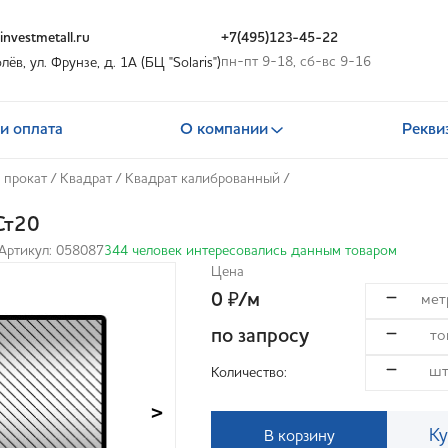
nvestmetall.ru
+7(495)123-45-22
пн-пт 9-18, сб-вс 9-16
олёв, ул. Фрунзе, д. 1А (БЦ "Solaris")
и оплата
О компании
Рекви
 прокат
/
Квадрат
/
Квадрат калиброванный
/
Ст20
Артикул: 058087
344 человек интересовались данным товаром
Цена
0
/м
₽
по запросу
Количество:
>
Ку
В корзину