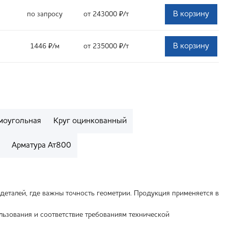
В корзину
по запросу
от 243000
₽
/т
В корзину
1446
₽
/м
от 235000
₽
/т
моугольная
Круг оцинкованный
Арматура Ат800
деталей, где важны точность геометрии. Продукция применяется в
льзования и соответствие требованиям технической