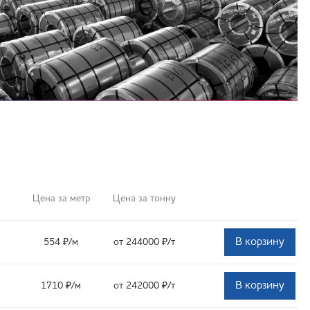
Цена за метр
Цена за тонну
В корзину
554
₽
/м
от 244000
₽
/т
В корзину
1710
₽
/м
от 242000
₽
/т