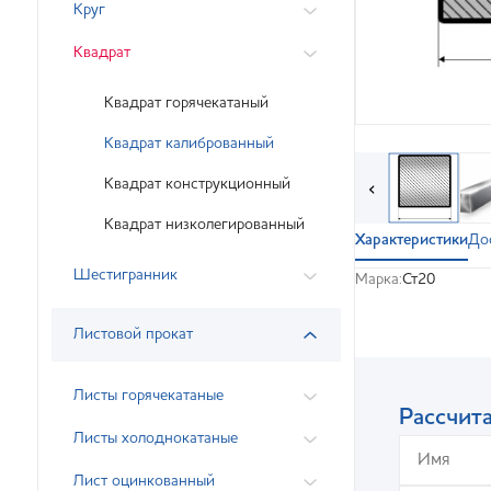
Круг
Квадрат
Квадрат горячекатаный
Квадрат калиброванный
Квадрат конструкционный
‹
Квадрат низколегированный
Характеристики
До
Шестигранник
Марка:
Ст20
Листовой прокат
Листы горячекатаные
Рассчита
Листы холоднокатаные
Лист оцинкованный