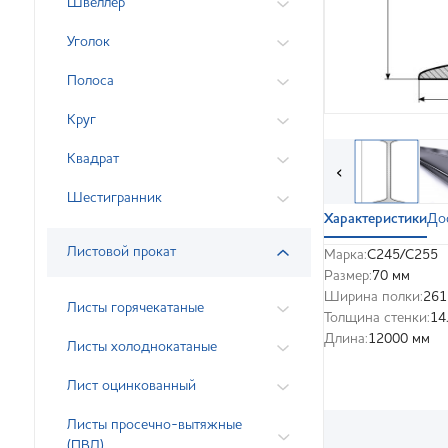
Швеллер
Уголок
Полоса
Круг
Квадрат
‹
Шестигранник
Характеристики
До
Листовой прокат
Марка:
С245/С255
Размер:
70 мм
Ширина полки:
261
Листы горячекатаные
Толщина стенки:
14
Длина:
12000 мм
Листы холоднокатаные
Лист оцинкованный
Листы просечно-вытяжные
(ПВЛ)