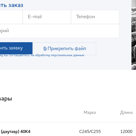
ть заказ
ить заявку
Прикрепить файл
ку вы соглашаетесь на обработку персональных данных
вары
Марка
Длина
 (двутавр) 40К4
С245/С255
12000