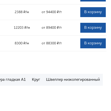
В корзину
2388
₽
/м
от 94400
₽
/т
В корзину
12203
₽
/м
от 89400
₽
/т
В корзину
8300
₽
/м
от 88300
₽
/т
ура гладкая А1
Круг
Швеллер низколегированный