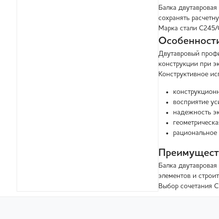
Балка двутавровая
сохранять расчетн
Марка стали С245/
Особенности
Двутавровый профи
конструкции при э
Конструктивное ис
конструкционн
восприятие ус
надежность эк
геометрическа
рациональное 
Преимуществ
Балка двутавровая
элементов и строит
Выбор сочетания С