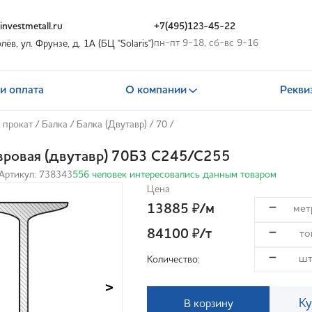
nvestmetall.ru
+7(495)123-45-22
пн-пт 9-18, сб-вс 9-16
олёв, ул. Фрунзе, д. 1А (БЦ "Solaris")
и оплата
О компании
Рекви
 прокат
/
Балка
/
Балка (Двутавр)
/
70
/
вровая (двутавр) 70Б3 С245/С255
Артикул: 738343
556 человек интересовались данным товаром
Цена
13885
/м
₽
84100
/т
₽
Количество:
>
Ку
В корзину