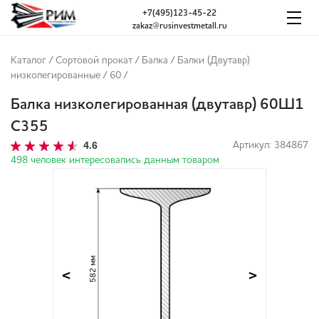
+7(495)123-45-22
zakaz@rusinvestmetall.ru
Каталог
/
Сортовой прокат
/
Балка
/
Балки (Двутавр)
низколегированные
/
60
/
Балка низколегированная (двутавр) 60Ш1
С355
4.6
Артикул: 384867
498 человек интересовались данным товаром
582 мм
<
>