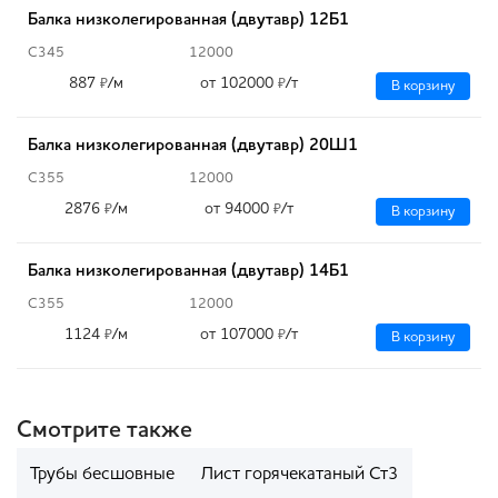
Балка низколегированная (двутавр) 12Б1
С345
12000
887
/м
от 102000
/т
₽
₽
В корзину
Балка низколегированная (двутавр) 20Ш1
С355
12000
2876
/м
от 94000
/т
₽
₽
В корзину
Балка низколегированная (двутавр) 14Б1
С355
12000
1124
/м
от 107000
/т
₽
₽
В корзину
Смотрите также
Трубы бесшовные
Лист горячекатаный Ст3