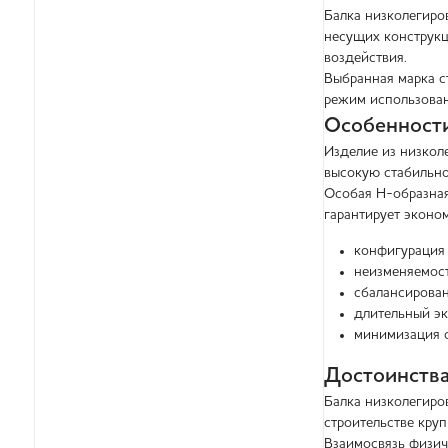
Балка низколегиро
несущих конструкц
воздействия.
Выбранная марка с
режим использован
Особенности
Изделие из низкол
высокую стабильно
Особая Н-образная
гарантирует эконо
конфигурация 
неизменяемос
сбалансирован
длительный эк
минимизация о
Достоинства
Балка низколегиро
строительстве кру
Взаимосвязь физич