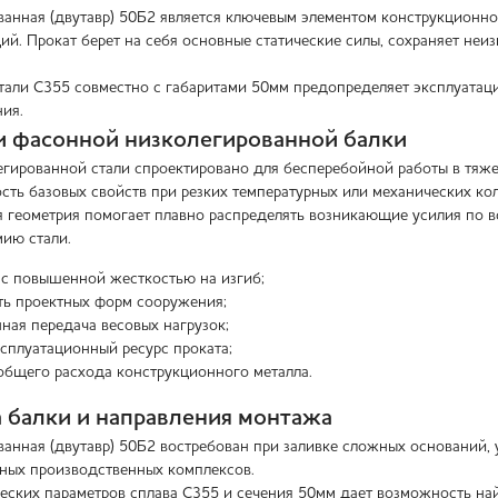
ванная (двутавр) 50Б2 является ключевым элементом конструкционно
ий. Прокат берет на себя основные статические силы, сохраняет неи
тали С355 совместно с габаритами 50мм предопределяет эксплуата
ия.
 фасонной низколегированной балки
егированной стали спроектировано для бесперебойной работы в тяже
сть базовых свойств при резких температурных или механических ко
 геометрия помогает плавно распределять возникающие усилия по в
мию стали.
с повышенной жесткостью на изгиб;
ть проектных форм сооружения;
ная передача весовых нагрузок;
сплуатационный ресурс проката;
бщего расхода конструкционного металла.
 балки и направления монтажа
ванная (двутавр) 50Б2 востребован при заливке сложных оснований,
пных производственных комплексов.
еских параметров сплава С355 и сечения 50мм дает возможность 