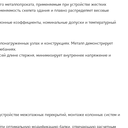
го металлопроката, применяемым при устройстве жестких
зменяемость скелета здания и плавно распределяет весовые
ционные коэффициенты, номинальные допуски и температурный
лонагруженных узлах и конструкциях. Металл демонстрирует
лебаниях.
сей длине стержня, минимизирует внутреннее напряжение и
 устройстве межэтажных перекрытий, монтаже колонных систем и
найти оптимальную модификацию балки, отвечающую расчетным