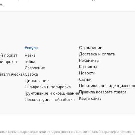
а.
Услуги
О компании
Доставка и оплата
й прокат
Резка
Реквизиты
й прокат
Гибка
Контакты
Сверление
Новости
еталлическая
Сварка
Статьи
Цинкование
Политика конфиденциально
Шлифовка и полировка
Правила возврата товара
Грунтование и окрашивание
Карта сайта
Пескоструйная обработка
ные цены и характеристики товаров носят ознакомительный характер и не явля