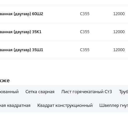
ванная (двутавр) 60Ш2
С355
12000
ванная (двутавр) 35К1
С355
12000
ванная (двутавр) 35Ш1
С355
12000
акже
рованный
Сетка сварная
Лист горячекатаный Ст3
Тру
ная квадратная
Квадрат конструкционный
Швеллер гну