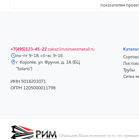
показателям проект
+7(495)123-45-22
zakaz@rusinvestmetall.ru
Каталог
пн-пт 9-18, сб-вс 9-16
Сортово
г. Королёв, ул. Фрунзе, д. 1А (БЦ
Листово
"Solaris")
Трубы
Сетка м
ИНН 5018203071
ОГРН 1205000011798
Обращаем Ваше внимание на то, что приведён