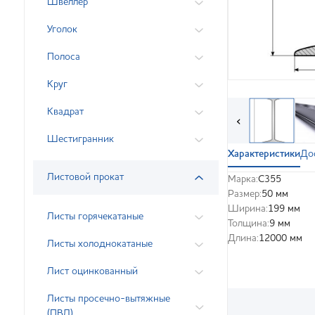
Швеллер
Уголок
Полоса
Круг
Квадрат
‹
Шестигранник
Характеристики
До
Листовой прокат
Марка:
С355
Размер:
50 мм
Ширина:
199 мм
Листы горячекатаные
Толщина:
9 мм
Длина:
12000 мм
Листы холоднокатаные
Лист оцинкованный
Листы просечно-вытяжные
(ПВЛ)