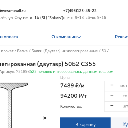
nvestmetall.ru
+7(495)123-45-22
пн-пт 9-18, сб-вс 9-16
олёв, ул. Фрунзе, д. 1А (БЦ "Solaris")
и оплата
О компании
Рекви
 прокат
/
Балка
/
Балки (Двутавр) низколегированные
/
50
/
легированная (двутавр) 50Б2 С355
Артикул: 731898
523 человек интересовались данным товаром
Цена
7489
/м
₽
94200
/т
₽
Количество:
>
Ку
В корзину