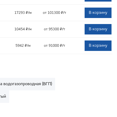
В корзину
17293
₽
/м
от 101300
₽
/т
В корзину
10454
₽
/м
от 95300
₽
/т
В корзину
5942
₽
/м
от 91000
₽
/т
ба водогазопроводная (ВГП)
тый