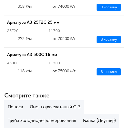
358
/м
от 74000
/т
₽
₽
В корзину
Арматура А3 25Г2С 25 мм
25Г2С
11700
272
/м
от 70500
/т
₽
₽
В корзину
Арматура А3 500С 16 мм
А500С
11700
118
/м
от 75000
/т
₽
₽
В корзину
Смотрите также
Полоса
Лист горячекатаный Ст3
Труба холоднодеформированная
Балка (Двутавр)