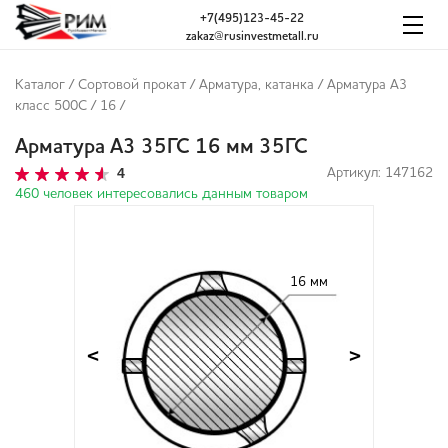
+7(495)123-45-22
zakaz@rusinvestmetall.ru
Каталог
/
Сортовой прокат
/
Арматура, катанка
/
Арматура А3
класс 500С
/
16
/
Арматура А3 35ГС 16 мм 35ГС
4
Артикул: 147162
460 человек интересовались данным товаром
16 мм
<
>