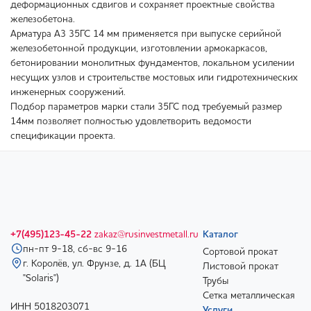
деформационных сдвигов и сохраняет проектные свойства
железобетона.
Арматура А3 35ГС 14 мм применяется при выпуске серийной
железобетонной продукции, изготовлении армокаркасов,
бетонировании монолитных фундаментов, локальном усилении
несущих узлов и строительстве мостовых или гидротехнических
инженерных сооружений.
Подбор параметров марки стали 35ГС под требуемый размер
14мм позволяет полностью удовлетворить ведомости
спецификации проекта.
+7(495)123-45-22
zakaz@rusinvestmetall.ru
Каталог
пн-пт 9-18, сб-вс 9-16
Сортовой прокат
г. Королёв, ул. Фрунзе, д. 1А (БЦ
Листовой прокат
"Solaris")
Трубы
Сетка металлическая
ИНН 5018203071
Услуги