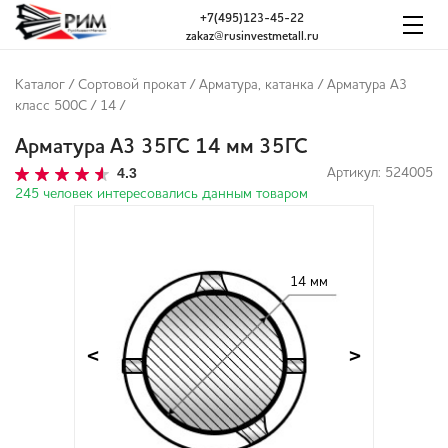
+7(495)123-45-22
zakaz@rusinvestmetall.ru
Каталог
/
Сортовой прокат
/
Арматура, катанка
/
Арматура А3
класс 500С
/
14
/
Арматура А3 35ГС 14 мм 35ГС
4.3
Артикул: 524005
245 человек интересовались данным товаром
14 мм
<
>